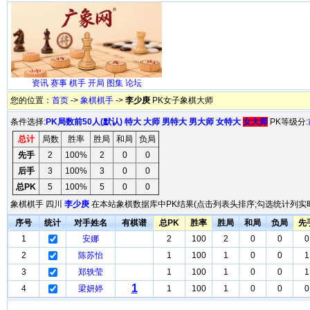
资讯
赛事
棋手
开局
图集
论坛
您的位置：
首页
->
象棋棋手
->
李少庚
PK女子象棋大师
条件选择:
PK局数前50人(默认)
特大
大师
男特大
男大师
女特大
女大师
PK等级分:
总计
局数
胜率
胜局
和局
负局
先手
2
100%
2
0
0
后手
3
100%
3
0
0
总PK
5
100%
5
0
0
象棋棋手 四川
李少庚
在本站象棋数据库中PK结果(点击列表头排序;勾选统计列实时
序号
统计
对手姓名
有棋谱
总PK
胜率
胜局
和局
负局
先
1
安娜
2
100
2
0
0
0
2
陈苏怡
1
100
1
0
0
1
3
郑轶莹
1
100
1
0
0
1
1
4
梁妍婷
1
100
1
0
0
0