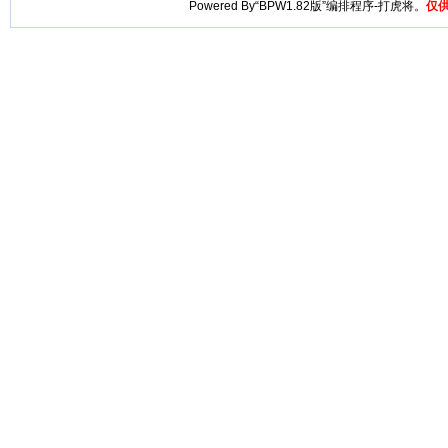
Powered By“BPW1.82版”编排程序-打虎将。
仅