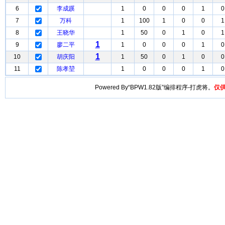
6
李成蹊
1
0
0
0
1
0
7
万科
1
100
1
0
0
1
8
王晓华
1
50
0
1
0
1
1
9
廖二平
1
0
0
0
1
0
1
10
胡庆阳
1
50
0
1
0
0
11
陈孝堃
1
0
0
0
1
0
Powered By“BPW1.82版”编排程序-打虎将。
仅