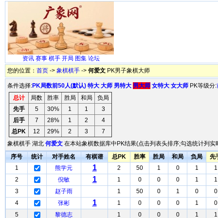
资讯
赛事
棋手
开局
图集
论坛
您的位置：
首页
->
象棋棋手
->
何爱文
PK男子象棋大师
条件选择:
PK局数前50人(默认)
特大
大师
男特大
男大师
女特大
女大师
PK等级分:
总计
局数
胜率
胜局
和局
负局
先手
5
30%
1
1
3
后手
7
28%
1
2
4
总PK
12
29%
2
3
7
象棋棋手 湖北
何爱文
在本站象棋数据库中PK结果(点击列表头排序;勾选统计列实时
序号
统计
对手姓名
有棋谱
总PK
胜率
胜局
和局
负局
先
1
1
熊学元
2
50
1
0
1
1
1
2
倪敏
1
0
0
0
1
1
3
赵子雨
1
50
0
1
0
0
1
4
张彬
1
0
0
0
1
0
5
黎德志
1
0
0
0
1
1