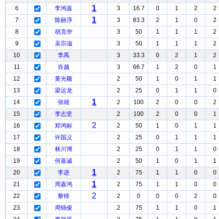
1
6
李鸿嘉
3
16.7
0
1
2
2
1
7
陈丽淳
3
83.3
2
1
0
2
8
胡克华
3
50
1
1
1
2
9
吴宗滋
3
50
1
1
1
2
10
李禹
3
33.3
0
2
1
2
11
肖越
3
66.7
1
2
0
1
12
黄光颖
2
50
1
0
1
1
13
梁运龙
2
25
0
1
1
0
1
14
张雄
2
100
2
0
0
2
15
李志坚
2
100
2
0
0
1
2
16
郑鸿标
2
50
1
0
1
1
17
许国义
2
25
0
1
1
1
18
林川博
2
25
0
1
1
0
19
何嘉诚
2
50
1
0
1
1
1
20
李进
2
75
1
1
0
0
1
21
周嘉鸿
2
75
1
1
0
0
2
22
黎铎
2
0
0
0
2
0
23
周锦俊
2
75
1
1
0
1