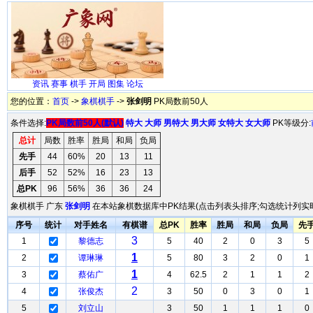
资讯
赛事
棋手
开局
图集
论坛
您的位置：
首页
->
象棋棋手
->
张剑明
PK局数前50人
条件选择:
PK局数前50人(默认)
特大
大师
男特大
男大师
女特大
女大师
PK等级分:
总计
局数
胜率
胜局
和局
负局
先手
44
60%
20
13
11
后手
52
52%
16
23
13
总PK
96
56%
36
36
24
象棋棋手 广东
张剑明
在本站象棋数据库中PK结果(点击列表头排序;勾选统计列实时
序号
统计
对手姓名
有棋谱
总PK
胜率
胜局
和局
负局
先
3
1
黎德志
5
40
2
0
3
5
1
2
谭琳琳
5
80
3
2
0
1
1
3
蔡佑广
4
62.5
2
1
1
2
2
4
张俊杰
3
50
0
3
0
1
5
刘立山
3
50
1
1
1
0