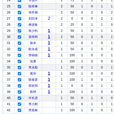
24
李旭平
2
75
1
1
0
1
25
陈幸琳
2
50
1
0
1
1
26
张学潮
2
50
0
2
0
2
2
27
刘宗泽
2
0
0
0
2
1
28
林进春
2
25
0
1
1
0
1
29
朱少钧
2
50
1
0
1
1
1
30
莫伟明
2
50
0
2
0
1
1
31
陈卓
1
50
0
1
0
1
1
32
欧永成
1
50
0
1
0
0
1
33
李锦雄
1
100
1
0
0
1
34
张勇
1
100
1
0
0
0
35
李永勤
1
50
0
1
0
1
1
36
黄华
1
100
1
0
0
0
1
37
陈俊彦
1
100
1
0
0
1
1
38
苏钜明
1
0
0
0
1
1
1
39
陈球
1
100
1
0
0
0
40
许长进
1
50
0
1
0
0
41
李小刚
1
50
0
1
0
1
42
李昌林
1
100
1
0
0
1