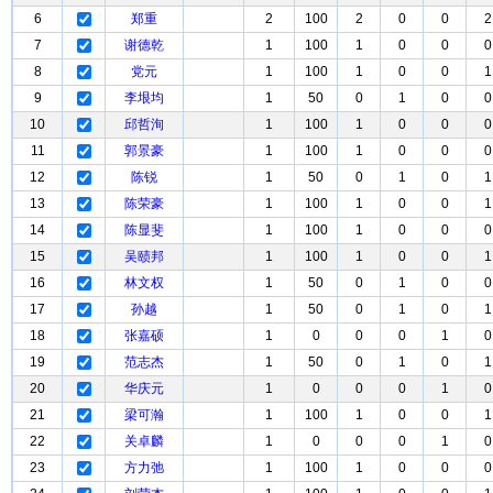
6
郑重
2
100
2
0
0
2
7
谢德乾
1
100
1
0
0
0
8
党元
1
100
1
0
0
1
9
李垠均
1
50
0
1
0
0
10
邱哲洵
1
100
1
0
0
0
11
郭景豪
1
100
1
0
0
0
12
陈锐
1
50
0
1
0
1
13
陈荣豪
1
100
1
0
0
1
14
陈显斐
1
100
1
0
0
0
15
吴赜邦
1
100
1
0
0
1
16
林文权
1
50
0
1
0
0
17
孙越
1
50
0
1
0
1
18
张嘉硕
1
0
0
0
1
0
19
范志杰
1
50
0
1
0
1
20
华庆元
1
0
0
0
1
0
21
梁可瀚
1
100
1
0
0
1
22
关卓麟
1
0
0
0
1
0
23
方力弛
1
100
1
0
0
0