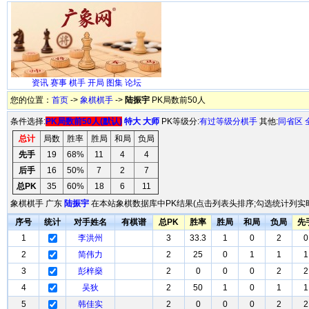
资讯
赛事
棋手
开局
图集
论坛
您的位置：
首页
->
象棋棋手
->
陆振宇
PK局数前50人
条件选择:
PK局数前50人(默认)
特大
大师
PK等级分:
有过等级分棋手
其他:
同省区
总计
局数
胜率
胜局
和局
负局
先手
19
68%
11
4
4
后手
16
50%
7
2
7
总PK
35
60%
18
6
11
象棋棋手 广东
陆振宇
在本站象棋数据库中PK结果(点击列表头排序;勾选统计列实时
序号
统计
对手姓名
有棋谱
总PK
胜率
胜局
和局
负局
先
1
李洪州
3
33.3
1
0
2
0
2
简伟力
2
25
0
1
1
1
3
彭梓燊
2
0
0
0
2
2
4
吴狄
2
50
1
0
1
1
5
韩佳实
2
0
0
0
2
2