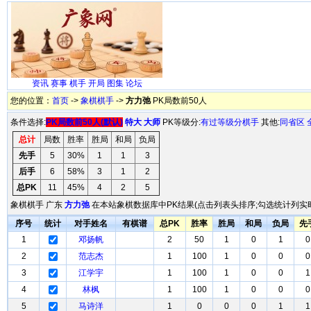
资讯
赛事
棋手
开局
图集
论坛
您的位置：
首页
->
象棋棋手
->
方力弛
PK局数前50人
条件选择:
PK局数前50人(默认)
特大
大师
PK等级分:
有过等级分棋手
其他:
同省区
总计
局数
胜率
胜局
和局
负局
先手
5
30%
1
1
3
后手
6
58%
3
1
2
总PK
11
45%
4
2
5
象棋棋手 广东
方力弛
在本站象棋数据库中PK结果(点击列表头排序;勾选统计列实时
序号
统计
对手姓名
有棋谱
总PK
胜率
胜局
和局
负局
先
1
邓扬帆
2
50
1
0
1
0
2
范志杰
1
100
1
0
0
0
3
江学宇
1
100
1
0
0
1
4
林枫
1
100
1
0
0
0
5
马诗洋
1
0
0
0
1
1