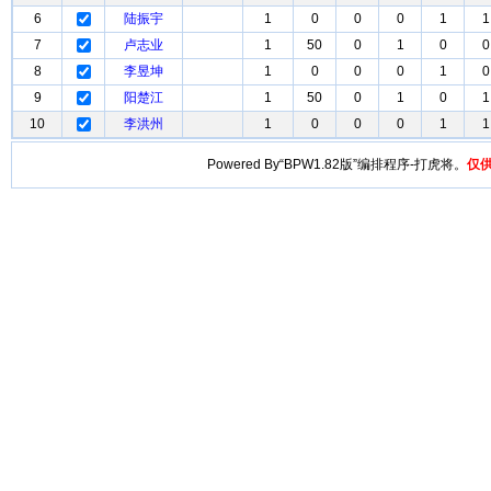
6
陆振宇
1
0
0
0
1
1
7
卢志业
1
50
0
1
0
0
8
李昱坤
1
0
0
0
1
0
9
阳楚江
1
50
0
1
0
1
10
李洪州
1
0
0
0
1
1
Powered By“BPW1.82版”编排程序-打虎将。
仅