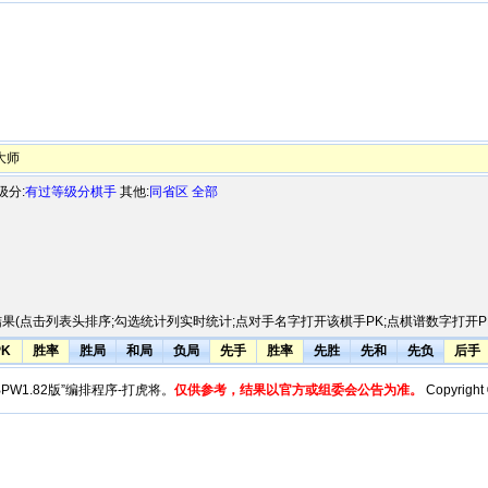
大师
级分:
有过等级分棋手
其他:
同省区
全部
果(点击列表头排序;勾选统计列实时统计;点对手名字打开该棋手PK;点棋谱数字打开PK
PK
胜率
胜局
和局
负局
先手
胜率
先胜
先和
先负
后手
y“BPW1.82版”编排程序-打虎将。
仅供参考，结果以官方或组委会公告为准。
Copyright