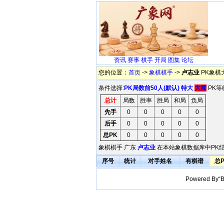
资讯
赛事
棋手
开局
图集
论坛
您的位置：
首页
->
象棋棋手
->
卢志业
PK象棋
条件选择:
PK局数前50人(默认)
特大
大师
PK等
总计
局数
胜率
胜局
和局
负局
先手
0
0
0
0
0
后手
0
0
0
0
0
总PK
0
0
0
0
0
象棋棋手 广东
卢志业
在本站象棋数据库中PK结
序号
统计
对手姓名
有棋谱
总
Powered B