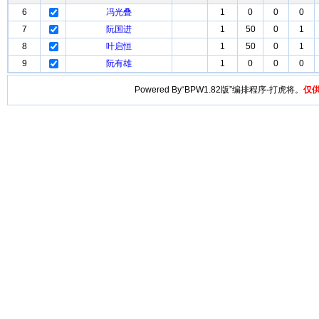
6
冯光叠
1
0
0
0
7
阮国进
1
50
0
1
8
叶启恒
1
50
0
1
9
阮有雄
1
0
0
0
Powered By“BPW1.82版”编排程序-打虎将。
仅