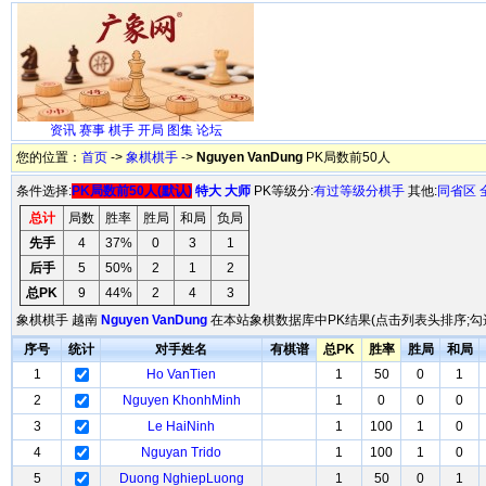
资讯
赛事
棋手
开局
图集
论坛
您的位置：
首页
->
象棋棋手
->
Nguyen VanDung
PK局数前50人
条件选择:
PK局数前50人(默认)
特大
大师
PK等级分:
有过等级分棋手
其他:
同省区
总计
局数
胜率
胜局
和局
负局
先手
4
37%
0
3
1
后手
5
50%
2
1
2
总PK
9
44%
2
4
3
象棋棋手 越南
Nguyen VanDung
在本站象棋数据库中PK结果(点击列表头排序;勾
序号
统计
对手姓名
有棋谱
总PK
胜率
胜局
和局
1
Ho VanTien
1
50
0
1
2
Nguyen KhonhMinh
1
0
0
0
3
Le HaiNinh
1
100
1
0
4
Nguyan Trido
1
100
1
0
5
Duong NghiepLuong
1
50
0
1