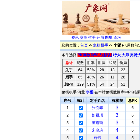
资讯
赛事
棋手
开局
图集
论坛
您的位置：
首页
->
象棋棋手
->
李鎣
PK局数前5
条件选择:
PK局数前50人(默认)
特大
大师
男特
总计
局数
胜率
胜局
和局
负局
先手
64
53%
28
13
23
后手
65
48%
26
11
28
总PK
129
51%
54
24
51
象棋棋手 河北
李鎣
在本站象棋数据库中PK结果
序号
统计
对手姓名
有棋谱
总PK
3
1
张玄弈
6
3
2
郎祺琪
6
3
3
董嘉琦
6
4
4
宋晓琬
6
4
5
刘钰
5