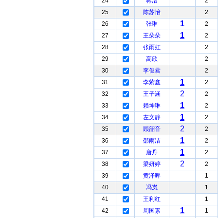
24
蒋洁
2
25
陈苏怡
2
1
26
张琳
2
1
27
王朵朵
2
28
张雨虹
2
29
高欣
2
30
李俊君
2
1
31
李紫鑫
2
2
32
王子涵
2
1
33
赖坤琳
2
1
34
左文静
2
2
35
顾韶音
2
1
36
邵雨洁
2
1
37
唐丹
2
2
38
梁妍婷
2
39
黄泽晖
1
40
冯岚
1
41
王利红
1
1
42
周国素
1