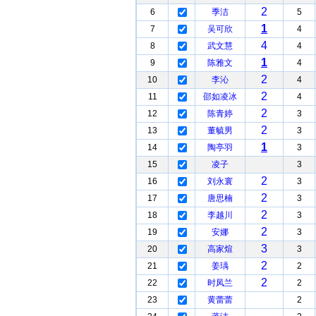
2
6
季洁
5
1
7
吴可欣
4
4
8
武文慧
4
1
9
陈雅文
4
2
10
李沁
4
2
11
邵如凌冰
4
2
12
陈青婷
3
2
13
董毓男
3
1
14
陶亭羽
3
15
凌子
3
2
16
刘永寰
3
2
17
唐思楠
3
2
18
李越川
3
2
19
安娜
3
3
20
高家煊
3
2
21
姜瑀
2
2
22
时凤兰
2
23
黄蕾蕾
2