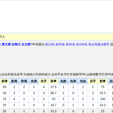
0人
大
男大师
女特大
女大师
PK等级分:
前10名
前30名
前50名
前100名
有过等级分棋手
其
(点击列表头排序;勾选统计列实时统计;点对手名字打开该棋手PK;点棋谱数字打开PK棋
胜率
胜局
和局
负局
先手
胜率
先胜
先和
先负
后手
胜率
后
50
2
2
2
4
37.5
1
1
2
2
75
50
3
0
3
3
66.7
2
0
1
3
33.3
75
4
1
1
5
70
3
1
1
1
100
25
1
1
4
3
16.7
0
1
2
3
33.3
30
1
1
3
3
33.3
1
0
2
2
25