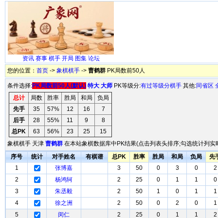
资讯
赛事
棋手
开局
图集
论坛
您的位置：
首页
->
象棋棋手
->
曹鹤群
PK局数前50人
条件选择:
PK局数前50人(默认)
特大
大师
PK等级分:
有过等级分棋手
其他:
同省区
总计
局数
胜率
胜局
和局
负局
先手
35
57%
12
16
7
后手
28
55%
11
9
8
总PK
63
56%
23
25
15
象棋棋手 天津
曹鹤群
在本站象棋数据库中PK结果(点击列表头排序;勾选统计列实时
序号
统计
对手姓名
有棋谱
总PK
胜率
胜局
和局
负局
先
1
张博嘉
3
50
0
3
0
2
2
杨鸿轲
2
25
0
1
1
0
3
朱丞毅
2
50
1
0
1
1
4
徐之洲
2
50
0
2
0
1
5
闵仁
2
25
0
1
1
2