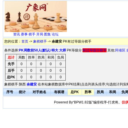
资讯
赛事
棋手
开局
图集
论坛
您的位置：
首页
->
象棋棋手
->
余建安
PK有过等级分棋手
条件选择:
PK局数前50人(默认)
特大
大师
PK等级分:
有过等级分棋手
其他:
同省区
总计
局数
胜率
胜局
和局
负局
先手
0
0
0
0
0
后手
0
0
0
0
0
总PK
0
0
0
0
0
象棋棋手 陕西
余建安
在本站象棋数据库中PK结果(点击列表头排序;勾选统计列实时
序号
统计
对手姓名
有棋谱
总PK
胜率
胜局
和局
负
Powered By“BPW1.82版”编排程序-打虎将。
仅