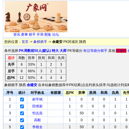
资讯
赛事
棋手
开局
图集
论坛
您的位置：
首页
->
象棋棋手
->
余建安
PK同省区:陕西
条件选择:
PK局数前50人(默认)
特大
大师
PK等级分:
有过等级分棋手
其他:
同省区
总计
局数
胜率
胜局
和局
负局
先手
6
33%
1
2
3
后手
6
66%
3
2
1
总PK
12
50%
4
4
4
象棋棋手 陕西
余建安
在本站象棋数据库中PK结果(点击列表头排序;勾选统计列实时
序号
统计
对手姓名
有棋谱
总PK
胜率
胜局
和局
负局
先
1
郝平斌
1
0
0
0
1
1
2
田维新
1
0
0
0
1
1
3
邹志昌
1
50
0
1
0
1
4
高毅
1
0
0
0
1
0
5
李根全
1
50
0
1
0
0