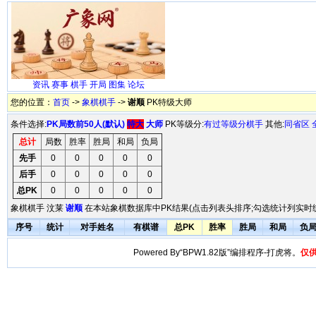
资讯
赛事
棋手
开局
图集
论坛
您的位置：
首页
->
象棋棋手
->
谢顺
PK特级大师
条件选择:
PK局数前50人(默认)
特大
大师
PK等级分:
有过等级分棋手
其他:
同省区
总计
局数
胜率
胜局
和局
负局
先手
0
0
0
0
0
后手
0
0
0
0
0
总PK
0
0
0
0
0
象棋棋手 汶莱
谢顺
在本站象棋数据库中PK结果(点击列表头排序;勾选统计列实时统
序号
统计
对手姓名
有棋谱
总PK
胜率
胜局
和局
负
Powered By“BPW1.82版”编排程序-打虎将。
仅