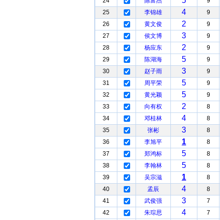
5
24
陈富杰
9
4
25
李锦雄
9
2
26
黄文俊
9
3
27
侯文博
9
2
28
杨应东
9
5
29
陈湖海
9
3
30
赵子雨
9
5
31
周平荣
9
5
32
黄光颖
9
2
33
向有权
8
4
34
邓桂林
8
3
35
张彬
8
1
36
李旭平
8
5
37
郑鸿标
8
5
38
李翰林
8
1
39
吴宗滋
8
4
40
孟辰
8
3
41
武俊强
7
4
42
朱琮思
7