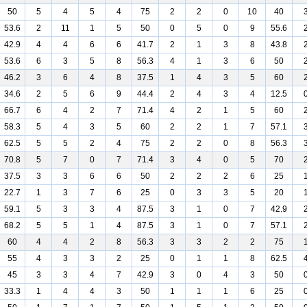
50
5
4
5
4
75
2
2
0
10
40
53.6
2
11
1
5
50
0
5
0
9
55.6
42.9
4
4
6
6
41.7
2
1
3
8
43.8
53.6
6
3
5
8
56.3
4
1
3
6
50
46.2
3
6
4
8
37.5
1
4
3
5
60
34.6
2
5
6
9
44.4
2
4
3
4
12.5
66.7
6
4
2
7
71.4
4
2
1
5
60
58.3
5
4
3
5
60
2
2
1
7
57.1
62.5
5
5
2
4
75
2
2
0
8
56.3
70.8
5
7
0
7
71.4
3
4
0
5
70
37.5
3
3
6
6
50
2
2
2
6
25
22.7
1
3
7
6
25
0
3
3
5
20
59.1
5
3
3
4
87.5
3
1
0
7
42.9
68.2
5
5
1
4
87.5
3
1
0
7
57.1
60
4
4
2
8
56.3
3
3
2
2
75
55
4
3
3
2
25
0
1
1
8
62.5
45
3
3
4
7
42.9
3
0
4
3
50
33.3
1
4
4
3
50
1
1
1
6
25