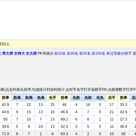
前50人
大
男大师
女特大
女大师
PK等级分:
前10名
前30名
前50名
前100名
有过等级分棋手
其
果(点击列表头排序;勾选统计列实时统计;点对手名字打开该棋手PK;点棋谱数字打开PK
胜率
胜局
和局
负局
先手
胜率
先胜
先和
先负
后手
胜率
后
42.9
7
22
13
25
48
4
16
5
17
35.3
44.6
9
15
13
16
46.9
4
7
5
21
42.9
50
7
10
7
13
69.2
6
6
1
11
27.3
39.6
5
9
10
13
42.3
3
5
5
11
36.4
71.9
8
7
1
6
83.3
4
2
0
10
65