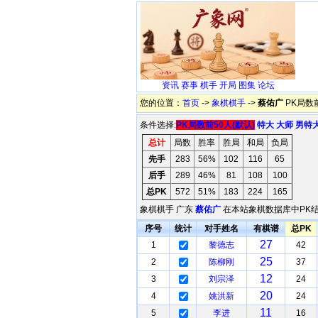
资讯
赛事
棋手
开局
图集
论坛
您的位置：
首页
->
象棋棋手
->
蔡佑广
PK局数
条件选择:
PK局数前50人(默认)
特大
大师
男特
总计
局数
胜率
胜局
和局
负局
先手
283
56%
102
116
65
后手
289
46%
81
108
100
总PK
572
51%
183
224
165
象棋棋手 广东
蔡佑广
在本站象棋数据库中PK结
序号
统计
对手姓名
有棋谱
总PK
27
1
黎德志
42
25
2
陈柳刚
37
12
3
刘宗泽
24
20
4
姚洪新
24
11
5
李进
16