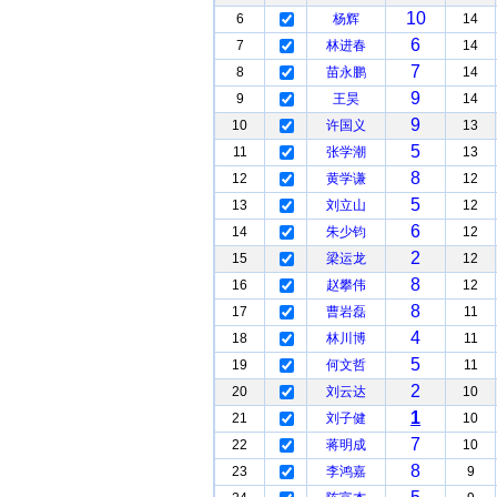
10
6
杨辉
14
6
7
林进春
14
7
8
苗永鹏
14
9
9
王昊
14
9
10
许国义
13
5
11
张学潮
13
8
12
黄学谦
12
5
13
刘立山
12
6
14
朱少钧
12
2
15
梁运龙
12
8
16
赵攀伟
12
8
17
曹岩磊
11
4
18
林川博
11
5
19
何文哲
11
2
20
刘云达
10
1
21
刘子健
10
7
22
蒋明成
10
8
23
李鸿嘉
9