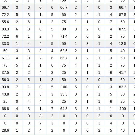
50
1
7
1
7
50
1
5
1
2
50
66.7
3
6
0
6
66.7
2
4
0
3
66.7
72.2
5
3
1
5
60
2
2
1
4
87.5
55.6
2
6
1
2
75
1
1
0
7
50
83.3
6
3
0
5
80
3
2
0
4
87.5
72.2
6
1
2
7
71.4
5
0
2
2
75
33.3
1
4
4
5
50
1
3
1
4
12.5
50
3
3
3
4
62.5
2
1
1
5
40
61.1
4
3
2
6
66.7
3
2
1
3
50
75
5
2
1
6
75
4
1
1
2
75
37.5
2
2
4
2
25
0
1
1
6
41.7
56.3
2
5
1
3
50
0
3
0
5
60
93.8
7
1
0
5
100
5
0
0
3
83.3
43.8
2
3
3
3
33.3
0
2
1
5
50
25
0
4
4
2
25
0
1
1
6
25
68.8
4
3
1
7
64.3
3
3
1
1
100
0
0
0
8
2
0
0
0
2
6
0
0
0
0
7
3
0
0
0
3
4
0
28.6
1
2
4
2
0
0
0
2
5
40