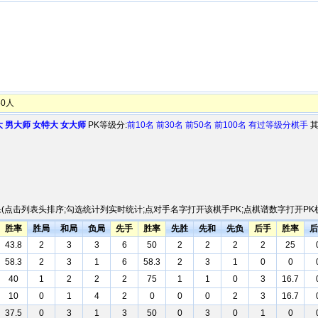
0人
大
男大师
女特大
女大师
PK等级分:
前10名
前30名
前50名
前100名
有过等级分棋手
其
(点击列表头排序;勾选统计列实时统计;点对手名字打开该棋手PK;点棋谱数字打开PK棋
胜率
胜局
和局
负局
先手
胜率
先胜
先和
先负
后手
胜率
后
43.8
2
3
3
6
50
2
2
2
2
25
58.3
2
3
1
6
58.3
2
3
1
0
0
40
1
2
2
2
75
1
1
0
3
16.7
10
0
1
4
2
0
0
0
2
3
16.7
37.5
0
3
1
3
50
0
3
0
1
0