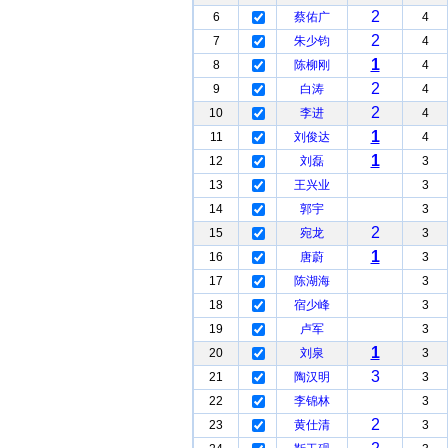
2
6
蔡佑广
4
2
7
朱少钧
4
1
8
陈柳刚
4
2
9
白涛
4
2
10
李进
4
1
11
刘俊达
4
1
12
刘磊
3
13
王兴业
3
14
郭宇
3
2
15
宛龙
3
1
16
唐蔚
3
17
陈湖海
3
18
宿少峰
3
19
卢军
3
1
20
刘泉
3
3
21
陶汉明
3
22
李锦林
3
2
23
黄仕清
3