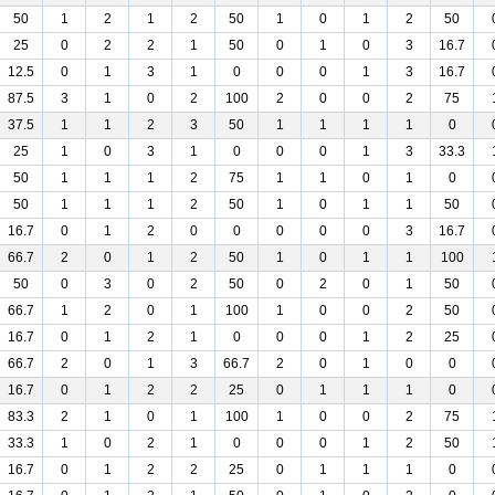
50
1
2
1
2
50
1
0
1
2
50
25
0
2
2
1
50
0
1
0
3
16.7
12.5
0
1
3
1
0
0
0
1
3
16.7
87.5
3
1
0
2
100
2
0
0
2
75
37.5
1
1
2
3
50
1
1
1
1
0
25
1
0
3
1
0
0
0
1
3
33.3
50
1
1
1
2
75
1
1
0
1
0
50
1
1
1
2
50
1
0
1
1
50
16.7
0
1
2
0
0
0
0
0
3
16.7
66.7
2
0
1
2
50
1
0
1
1
100
50
0
3
0
2
50
0
2
0
1
50
66.7
1
2
0
1
100
1
0
0
2
50
16.7
0
1
2
1
0
0
0
1
2
25
66.7
2
0
1
3
66.7
2
0
1
0
0
16.7
0
1
2
2
25
0
1
1
1
0
83.3
2
1
0
1
100
1
0
0
2
75
33.3
1
0
2
1
0
0
0
1
2
50
16.7
0
1
2
2
25
0
1
1
1
0