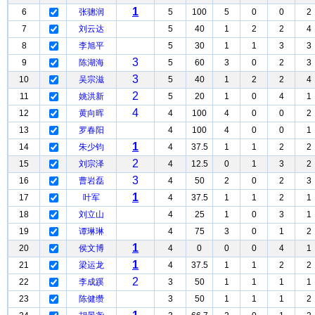
1
6
张骢润
5
100
5
0
0
2
7
刘云达
5
40
1
2
2
4
8
李旭平
5
30
1
1
3
3
3
9
陈湖海
5
60
3
0
2
3
3
10
吴宗滋
5
40
1
2
2
4
2
11
姚洪新
5
20
1
0
4
1
4
12
黄向晖
4
100
4
0
0
2
13
罗春阳
4
100
4
0
0
1
1
14
朱少钧
4
37.5
1
1
2
2
2
15
刘宗泽
4
12.5
0
1
3
2
3
16
曹岩磊
4
50
2
0
2
3
1
17
叶军
4
37.5
1
1
2
1
18
刘立山
4
25
1
0
3
1
19
谭琳琳
4
75
3
0
1
2
1
20
侯文博
4
0
0
0
4
1
1
21
梁运龙
4
37.5
1
1
2
2
2
22
李成蹊
3
50
1
1
1
1
23
陈健缵
3
50
1
1
1
2