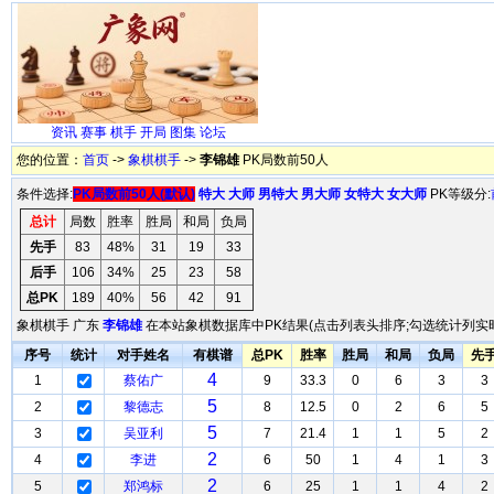
资讯
赛事
棋手
开局
图集
论坛
您的位置：
首页
->
象棋棋手
->
李锦雄
PK局数前50人
条件选择:
PK局数前50人(默认)
特大
大师
男特大
男大师
女特大
女大师
PK等级分:
总计
局数
胜率
胜局
和局
负局
先手
83
48%
31
19
33
后手
106
34%
25
23
58
总PK
189
40%
56
42
91
象棋棋手 广东
李锦雄
在本站象棋数据库中PK结果(点击列表头排序;勾选统计列实时
序号
统计
对手姓名
有棋谱
总PK
胜率
胜局
和局
负局
先
4
1
蔡佑广
9
33.3
0
6
3
3
5
2
黎德志
8
12.5
0
2
6
5
5
3
吴亚利
7
21.4
1
1
5
2
2
4
李进
6
50
1
4
1
3
2
5
郑鸿标
6
25
1
1
4
2