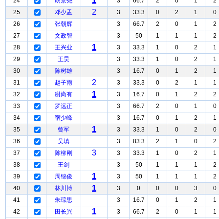
1
24
胡景尧
3
66.7
2
0
1
2
2
25
邓少孟
3
33.3
0
2
1
0
26
张朝辉
3
66.7
2
0
1
2
27
文政智
3
50
1
1
1
2
1
28
王兴业
3
33.3
1
0
2
1
29
王昊
3
33.3
1
0
2
1
30
陈树雄
3
16.7
0
1
2
1
2
31
赵子雨
3
33.3
0
2
1
1
1
32
谢尚有
3
16.7
0
1
2
2
33
罗远正
3
66.7
2
0
1
0
34
宿少峰
3
16.7
0
1
2
1
1
35
曾军
3
33.3
1
0
2
0
36
吴填
3
83.3
2
1
0
2
3
37
陈柳刚
3
33.3
1
0
2
1
38
王剑
3
50
1
1
1
2
1
39
周锦俊
3
50
1
1
1
2
1
40
林川博
3
0
0
0
3
0
41
朱琮思
3
16.7
0
1
2
1
1
42
田长兴
3
66.7
2
0
1
1