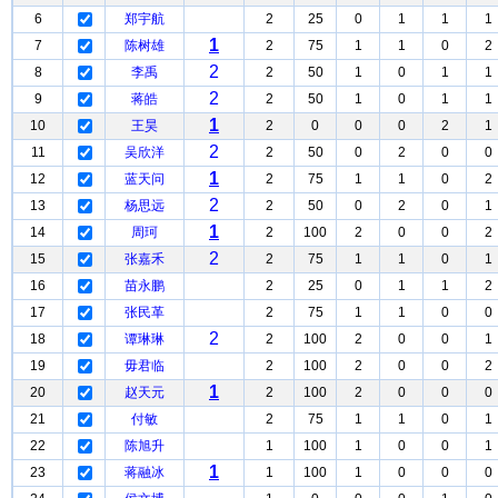
6
郑宇航
2
25
0
1
1
1
1
7
陈树雄
2
75
1
1
0
2
2
8
李禹
2
50
1
0
1
1
2
9
蒋皓
2
50
1
0
1
1
1
10
王昊
2
0
0
0
2
1
2
11
吴欣洋
2
50
0
2
0
0
1
12
蓝天问
2
75
1
1
0
2
2
13
杨思远
2
50
0
2
0
1
1
14
周珂
2
100
2
0
0
2
2
15
张嘉禾
2
75
1
1
0
1
16
苗永鹏
2
25
0
1
1
2
17
张民革
2
75
1
1
0
0
2
18
谭琳琳
2
100
2
0
0
1
19
毋君临
2
100
2
0
0
2
1
20
赵天元
2
100
2
0
0
0
21
付敏
2
75
1
1
0
1
22
陈旭升
1
100
1
0
0
1
1
23
蒋融冰
1
100
1
0
0
0