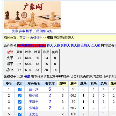
资讯
赛事
棋手
开局
图集
论坛
您的位置：
首页
->
象棋棋手
->
崔航
PK局数前50人
条件选择:
PK局数前50人(默认)
特大
大师
男特大
男大师
女特大
女大师
PK等级分:
总计
局数
胜率
胜局
和局
负局
先手
41
64%
20
13
8
后手
36
56%
13
15
8
总PK
77
61%
33
28
16
象棋棋手 北京
崔航
在本站象棋数据库中PK结果(点击列表头排序;勾选统计列实时统
序号
统计
对手姓名
有棋谱
总PK
胜率
胜局
和局
负局
先
5
1
茹一淳
5
40
0
4
1
2
2
2
宿少峰
3
66.7
1
2
0
1
2
3
王新光
3
50
1
1
1
2
2
4
张博嘉
3
66.7
1
2
0
1
5
王文志
2
100
2
0
0
1