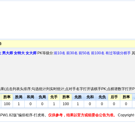
峰
大
男大师
女特大
女大师
PK等级分:
前10名
前30名
前50名
前100名
有过等级分棋手
其
果(点击列表头排序;勾选统计列实时统计;点对手名字打开该棋手PK;点棋谱数字打开PK
胜率
胜局
和局
负局
先手
胜率
先胜
先和
先负
后手
胜率
100
1
0
0
1
100
1
0
0
0
0
y“BPW1.82版”编排程序-打虎将。
仅供参考，结果以官方或组委会公告为准。
Copyright