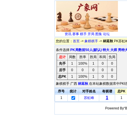
资讯
赛事
棋手
开局
图集
论坛
您的位置：
首页
->
象棋棋手
->
林延秋
PK苏虹
条件选择:
PK局数前50人(默认)
特大
大师
男特
总计
局数
胜率
胜局
和局
负局
先手
1
100%
1
0
0
后手
0
0
0
0
0
总PK
1
100%
1
0
0
象棋棋手 广西
林延秋
在本站象棋数据库中PK结
序号
统计
对手姓名
有棋谱
总PK
1
1
苏虹峰
1
Powered B