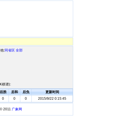
他:
同省区
全部
棋谱):
后胜
后和
后负
更新时间
0
0
0
2015/9/22 0:15:45
 © 2011
广象网