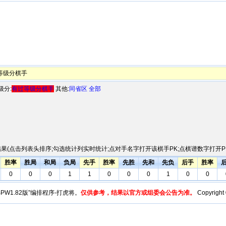
等级分棋手
级分:
有过等级分棋手
其他:
同省区
全部
果(点击列表头排序;勾选统计列实时统计;点对手名字打开该棋手PK;点棋谱数字打开PK
胜率
胜局
和局
负局
先手
胜率
先胜
先和
先负
后手
胜率
0
0
0
1
1
0
0
0
1
0
0
y“BPW1.82版”编排程序-打虎将。
仅供参考，结果以官方或组委会公告为准。
Copyright