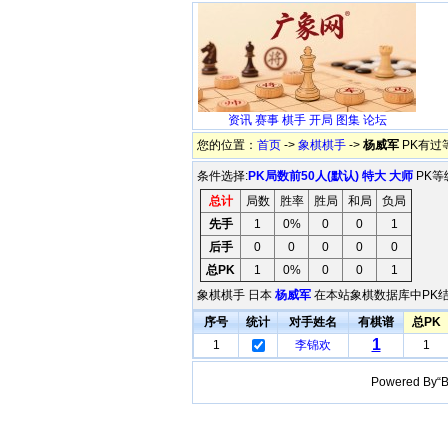
资讯
赛事
棋手
开局
图集
论坛
您的位置：
首页
->
象棋棋手
->
杨威军
PK有过
条件选择:
PK局数前50人(默认)
特大
大师
PK等
总计
局数
胜率
胜局
和局
负局
先手
1
0%
0
0
1
后手
0
0
0
0
0
总PK
1
0%
0
0
1
象棋棋手 日本
杨威军
在本站象棋数据库中PK结
序号
统计
对手姓名
有棋谱
总PK
1
1
李锦欢
1
Powered B