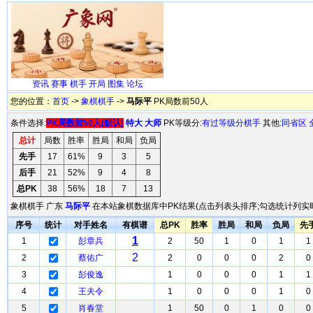
资讯
赛事
棋手
开局
图集
论坛
您的位置：
首页
->
象棋棋手
->
马际平
PK局数前50人
条件选择:
PK局数前50人(默认)
特大
大师
PK等级分:
有过等级分棋手
其他:
同省区
总计
局数
胜率
胜局
和局
负局
先手
17
61%
9
3
5
后手
21
52%
9
4
8
总PK
38
56%
18
7
13
象棋棋手 广东
马际平
在本站象棋数据库中PK结果(点击列表头排序;勾选统计列实时
序号
统计
对手姓名
有棋谱
总PK
胜率
胜局
和局
负局
先
1
1
彭章兵
2
50
1
0
1
1
2
2
蔡佑广
2
0
0
0
2
0
3
彭俊逸
1
0
0
0
1
1
4
王夫令
1
0
0
0
1
0
5
肖春堂
1
50
0
1
0
0