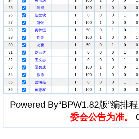
24
黄雨观
1
100
1
0
0
1
25
陆威
1
100
1
0
0
0
26
伍世钦
1
0
0
0
1
0
27
范银
1
100
1
0
0
0
28
黄梓恒
1
50
0
1
0
1
29
刘昱
1
100
1
0
0
1
30
龙龚
1
50
0
1
0
0
31
刘云达
1
0
0
0
1
0
32
王文志
1
0
0
0
1
0
33
梁碧成
1
100
1
0
0
1
34
徐勇
1
100
1
0
0
0
35
曾海亮
1
0
0
0
1
1
36
黄惠权
1
100
1
0
0
0
Powered By“BPW1.82版”编
委会公告为准。
C