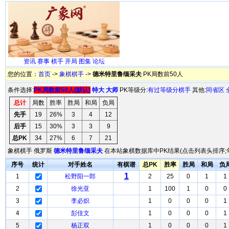
资讯
赛事
棋手
开局
图集
论坛
您的位置：
首页
->
象棋棋手
->
德米特里鲁缅采夫
PK局数前50人
条件选择:
PK局数前50人(默认)
特大
大师
PK等级分:
有过等级分棋手
其他:
同省区
总计
局数
胜率
胜局
和局
负局
先手
19
26%
3
4
12
后手
15
30%
3
3
9
总PK
34
27%
6
7
21
象棋棋手 俄罗斯
德米特里鲁缅采夫
在本站象棋数据库中PK结果(点击列表头排序;
序号
统计
对手姓名
有棋谱
总PK
胜率
胜局
和局
负
1
1
松野阳一郎
2
25
0
1
1
2
徐光亚
1
100
1
0
0
3
李必炽
1
0
0
0
1
4
彭佳文
1
0
0
0
1
5
杨正双
1
0
0
0
1