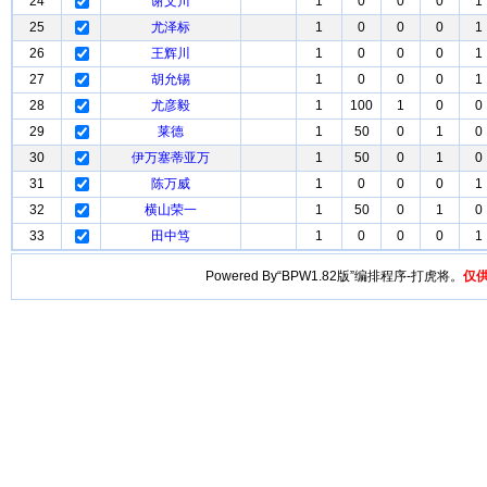
24
谢文川
1
0
0
0
1
25
尤泽标
1
0
0
0
1
26
王辉川
1
0
0
0
1
27
胡允锡
1
0
0
0
1
28
尤彦毅
1
100
1
0
0
29
莱德
1
50
0
1
0
30
伊万塞蒂亚万
1
50
0
1
0
31
陈万威
1
0
0
0
1
32
横山荣一
1
50
0
1
0
33
田中笃
1
0
0
0
1
Powered By“BPW1.82版”编排程序-打虎将。
仅