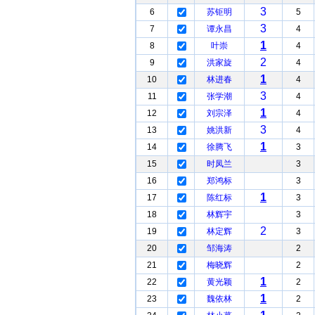
3
6
苏钜明
5
3
7
谭永昌
4
1
8
叶崇
4
2
9
洪家旋
4
1
10
林进春
4
3
11
张学潮
4
1
12
刘宗泽
4
3
13
姚洪新
4
1
14
徐腾飞
3
15
时凤兰
3
16
郑鸿标
3
1
17
陈红标
3
18
林辉宇
3
2
19
林定辉
3
20
邹海涛
2
21
梅晓辉
2
1
22
黄光颖
2
1
23
魏依林
2