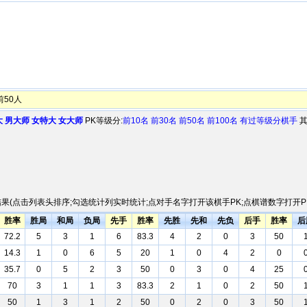
前50人
大
男大师
女特大
女大师
PK等级分:
前10名
前30名
前50名
前100名
有过等级分棋手
其
果(点击列表头排序;勾选统计列实时统计;点对手名字打开该棋手PK;点棋谱数字打开PK
胜率
胜局
和局
负局
先手
胜率
先胜
先和
先负
后手
胜率
后
72.2
5
3
1
6
83.3
4
2
0
3
50
14.3
1
0
6
5
20
1
0
4
2
0
35.7
0
5
2
3
50
0
3
0
4
25
70
3
1
1
3
83.3
2
1
0
2
50
50
1
3
1
2
50
0
2
0
3
50