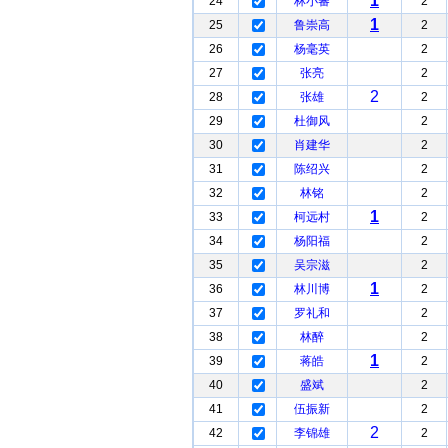
1
24
林小蕃
2
1
25
鲁崇高
2
26
杨毫英
2
27
张亮
2
2
28
张雄
2
29
杜御风
2
30
肖建华
2
31
陈绍兴
2
32
林铭
2
1
33
柯远村
2
34
杨阳福
2
35
吴宗滋
2
1
36
林川博
2
37
罗礼和
2
38
林醉
2
1
39
蒋皓
2
40
盛斌
2
41
伍振新
2
2
42
李锦雄
2