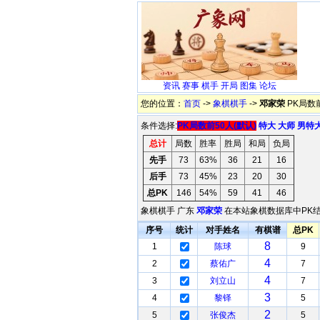
资讯
赛事
棋手
开局
图集
论坛
您的位置：
首页
->
象棋棋手
->
邓家荣
PK局数
条件选择:
PK局数前50人(默认)
特大
大师
男特
总计
局数
胜率
胜局
和局
负局
先手
73
63%
36
21
16
后手
73
45%
23
20
30
总PK
146
54%
59
41
46
象棋棋手 广东
邓家荣
在本站象棋数据库中PK结
序号
统计
对手姓名
有棋谱
总PK
8
1
陈球
9
4
2
蔡佑广
7
4
3
刘立山
7
3
4
黎铎
5
2
5
张俊杰
5