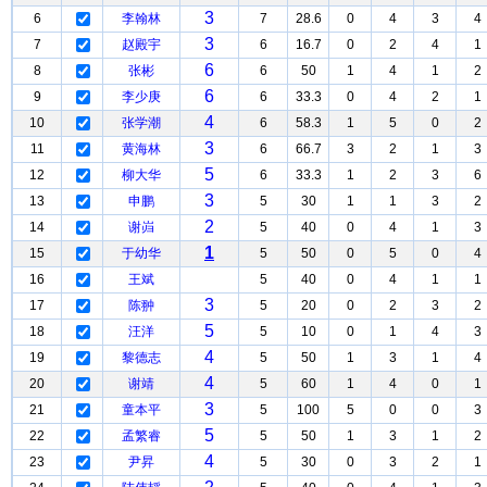
3
6
李翰林
7
28.6
0
4
3
4
3
7
赵殿宇
6
16.7
0
2
4
1
6
8
张彬
6
50
1
4
1
2
6
9
李少庚
6
33.3
0
4
2
1
4
10
张学潮
6
58.3
1
5
0
2
3
11
黄海林
6
66.7
3
2
1
3
5
12
柳大华
6
33.3
1
2
3
6
3
13
申鹏
5
30
1
1
3
2
2
14
谢岿
5
40
0
4
1
3
1
15
于幼华
5
50
0
5
0
4
16
王斌
5
40
0
4
1
1
3
17
陈翀
5
20
0
2
3
2
5
18
汪洋
5
10
0
1
4
3
4
19
黎德志
5
50
1
3
1
4
4
20
谢靖
5
60
1
4
0
1
3
21
童本平
5
100
5
0
0
3
5
22
孟繁睿
5
50
1
3
1
2
4
23
尹昇
5
30
0
3
2
1