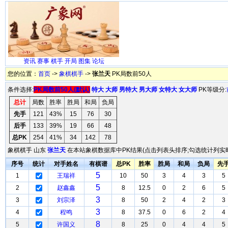
资讯
赛事
棋手
开局
图集
论坛
您的位置：
首页
->
象棋棋手
->
张兰天
PK局数前50人
条件选择:
PK局数前50人(默认)
特大
大师
男特大
男大师
女特大
女大师
PK等级分:
总计
局数
胜率
胜局
和局
负局
先手
121
43%
15
76
30
后手
133
39%
19
66
48
总PK
254
41%
34
142
78
象棋棋手 山东
张兰天
在本站象棋数据库中PK结果(点击列表头排序;勾选统计列实时
序号
统计
对手姓名
有棋谱
总PK
胜率
胜局
和局
负局
先
5
1
王瑞祥
10
50
3
4
3
5
5
2
赵鑫鑫
8
12.5
0
2
6
5
3
3
刘宗泽
8
50
2
4
2
3
3
4
程鸣
8
37.5
0
6
2
4
8
5
许国义
8
25
0
4
4
5