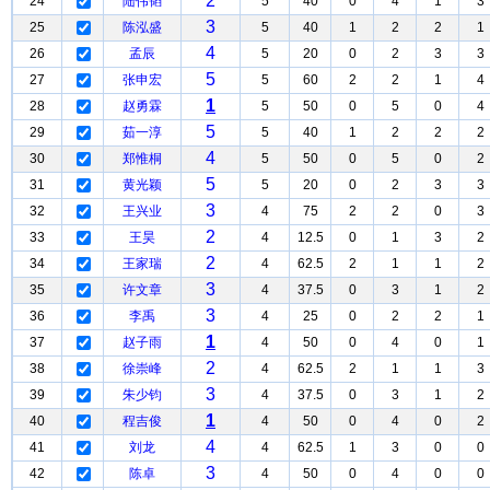
2
24
陆伟韬
5
40
0
4
1
3
3
25
陈泓盛
5
40
1
2
2
1
4
26
孟辰
5
20
0
2
3
3
5
27
张申宏
5
60
2
2
1
4
1
28
赵勇霖
5
50
0
5
0
4
5
29
茹一淳
5
40
1
2
2
2
4
30
郑惟桐
5
50
0
5
0
2
5
31
黄光颖
5
20
0
2
3
3
3
32
王兴业
4
75
2
2
0
3
2
33
王昊
4
12.5
0
1
3
2
2
34
王家瑞
4
62.5
2
1
1
2
3
35
许文章
4
37.5
0
3
1
2
3
36
李禹
4
25
0
2
2
1
1
37
赵子雨
4
50
0
4
0
1
2
38
徐崇峰
4
62.5
2
1
1
3
3
39
朱少钧
4
37.5
0
3
1
2
1
40
程吉俊
4
50
0
4
0
2
4
41
刘龙
4
62.5
1
3
0
0
3
42
陈卓
4
50
0
4
0
0