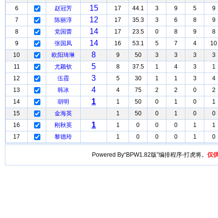
15
6
赵冠芳
17
44.1
3
9
5
9
12
7
陈丽淳
17
35.3
3
6
8
9
14
8
党国蕾
17
23.5
0
8
9
8
14
9
张国凤
16
53.1
5
7
4
10
8
10
欧阳琦琳
9
50
3
3
3
3
5
11
尤颖钦
8
37.5
1
4
3
1
3
12
伍霞
5
30
1
1
3
4
4
13
韩冰
4
75
2
2
0
2
1
14
胡明
1
50
0
1
0
1
15
金海英
1
50
0
1
0
0
1
16
刚秋英
1
0
0
0
1
1
17
黎德玲
1
0
0
0
1
0
Powered By“BPW1.82版”编排程序-打虎将。
仅