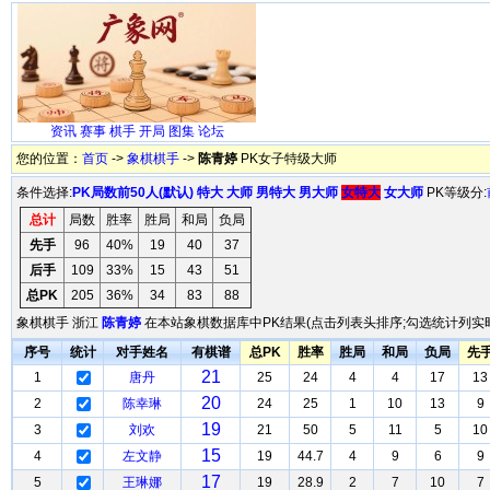
资讯
赛事
棋手
开局
图集
论坛
您的位置：
首页
->
象棋棋手
->
陈青婷
PK女子特级大师
条件选择:
PK局数前50人(默认)
特大
大师
男特大
男大师
女特大
女大师
PK等级分:
总计
局数
胜率
胜局
和局
负局
先手
96
40%
19
40
37
后手
109
33%
15
43
51
总PK
205
36%
34
83
88
象棋棋手 浙江
陈青婷
在本站象棋数据库中PK结果(点击列表头排序;勾选统计列实时
序号
统计
对手姓名
有棋谱
总PK
胜率
胜局
和局
负局
先
21
1
唐丹
25
24
4
4
17
13
20
2
陈幸琳
24
25
1
10
13
9
19
3
刘欢
21
50
5
11
5
10
15
4
左文静
19
44.7
4
9
6
9
17
5
王琳娜
19
28.9
2
7
10
7