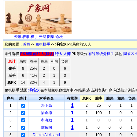
资讯
赛事
棋手
开局
图集
论坛
您的位置：
首页
->
象棋棋手
->
泽维尔
PK局数前50人
条件选择:
PK局数前50人(默认)
特大
大师
PK等级分:
有过等级分棋手
其他:
同省区
总计
局数
胜率
胜局
和局
负局
先手
8
25%
2
0
6
后手
6
41%
2
1
3
总PK
14
32%
4
1
9
象棋棋手 法国
泽维尔
在本站象棋数据库中PK结果(点击列表头排序;勾选统计列实时
序号
统计
对手姓名
有棋谱
总PK
胜率
胜局
和局
负局
1
1
邓明高
2
25
0
1
1
1
2
梁金德
1
100
1
0
0
1
3
牟海勤
1
0
0
0
1
1
4
陈振国
1
0
0
0
1
5
Demin Aleksand
1
100
1
0
0