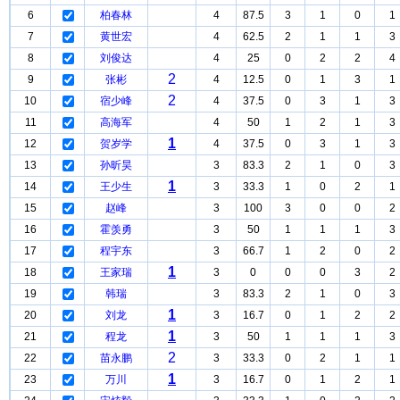
6
柏春林
4
87.5
3
1
0
1
7
黄世宏
4
62.5
2
1
1
3
8
刘俊达
4
25
0
2
2
4
2
9
张彬
4
12.5
0
1
3
1
2
10
宿少峰
4
37.5
0
3
1
3
11
高海军
4
50
1
2
1
3
1
12
贺岁学
4
37.5
0
3
1
3
13
孙昕昊
3
83.3
2
1
0
3
1
14
王少生
3
33.3
1
0
2
1
15
赵峰
3
100
3
0
0
2
16
霍羡勇
3
50
1
1
1
3
17
程宇东
3
66.7
1
2
0
2
1
18
王家瑞
3
0
0
0
3
2
19
韩瑞
3
83.3
2
1
0
3
1
20
刘龙
3
16.7
0
1
2
2
1
21
程龙
3
50
1
1
1
3
2
22
苗永鹏
3
33.3
0
2
1
1
1
23
万川
3
16.7
0
1
2
1