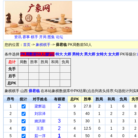
资讯
赛事
棋手
开局
图集
论坛
您的位置：
首页
->
象棋棋手
->
毋君临
PK局数前50人
条件选择:
PK局数前50人(默认)
特大
大师
男特大
男大师
女特大
女大师
PK等级分:
总计
局数
胜率
胜局
和局
负局
先手
后手
总PK
象棋棋手 山西
毋君临
在本站象棋数据库中PK结果(点击列表头排序;勾选统计列实时
序号
统计
对手姓名
有棋谱
总PK
胜率
胜局
和局
负局
先
2
1
梁辉远
9
27.8
2
1
6
8
2
刘宗泽
5
40
1
2
2
3
3
3
姚洪新
5
30
1
1
3
1
2
4
王昊
4
12.5
0
1
3
2
1
5
茹一淳
4
50
0
4
0
4