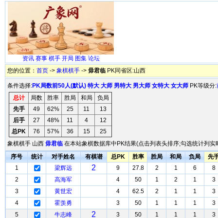
资讯
赛事
棋手
开局
图集
论坛
您的位置：
首页
->
象棋棋手
->
毋君临
PK同省区:山西
条件选择:
PK局数前50人(默认)
特大
大师
男特大
男大师
女特大
女大师
PK等级分:
总计
局数
胜率
胜局
和局
负局
先手
49
62%
25
11
13
后手
27
48%
11
4
12
总PK
76
57%
36
15
25
象棋棋手 山西
毋君临
在本站象棋数据库中PK结果(点击列表头排序;勾选统计列实时
序号
统计
对手姓名
有棋谱
总PK
胜率
胜局
和局
负局
先
2
1
梁辉远
9
27.8
2
1
6
8
2
高海军
4
50
1
2
1
3
3
黄世宏
4
62.5
2
1
1
3
4
霍羡勇
3
50
1
1
1
3
2
5
牛志峰
3
50
1
1
1
3