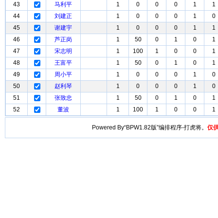
43
马利平
1
0
0
0
1
1
44
刘建正
1
0
0
0
1
0
45
谢建宇
1
0
0
0
1
1
46
芦正岗
1
50
0
1
0
1
47
宋志明
1
100
1
0
0
1
48
王富平
1
50
0
1
0
1
49
周小平
1
0
0
0
1
0
50
赵利琴
1
0
0
0
1
0
51
张致忠
1
50
0
1
0
1
52
董波
1
100
1
0
0
1
Powered By“BPW1.82版”编排程序-打虎将。
仅