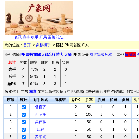
资讯
赛事
棋手
开局
图集
论坛
您的位置：
首页
->
象棋棋手
->
陈防
PK同省区:广东
条件选择:
PK局数前50人(默认)
特大
大师
PK等级分:
有过等级分棋手
其他:
同省区
总计
局数
胜率
胜局
和局
负局
先手
4
75%
2
2
0
后手
3
50%
1
1
1
总PK
7
64%
3
3
1
象棋棋手 广东
陈防
在本站象棋数据库中PK结果(点击列表头排序;勾选统计列实时统
序号
统计
对手姓名
有棋谱
总PK
胜率
胜局
和局
负局
先
1
曾百齐
2
50
1
0
1
1
2
但昭生
1
100
1
0
0
0
3
吴伟栋
1
50
0
1
0
0
4
庄铭
1
50
0
1
0
1
5
罗阳光
1
50
0
1
0
1