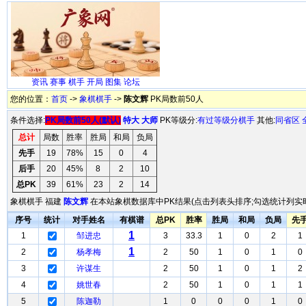
资讯
赛事
棋手
开局
图集
论坛
您的位置：
首页
->
象棋棋手
->
陈文辉
PK局数前50人
条件选择:
PK局数前50人(默认)
特大
大师
PK等级分:
有过等级分棋手
其他:
同省区
总计
局数
胜率
胜局
和局
负局
先手
19
78%
15
0
4
后手
20
45%
8
2
10
总PK
39
61%
23
2
14
象棋棋手 福建
陈文辉
在本站象棋数据库中PK结果(点击列表头排序;勾选统计列实时
序号
统计
对手姓名
有棋谱
总PK
胜率
胜局
和局
负局
先
1
1
邹进忠
3
33.3
1
0
2
1
1
2
杨孝梅
2
50
1
0
1
0
3
许谋生
2
50
1
0
1
2
4
姚世春
2
50
1
0
1
1
5
陈迦勒
1
0
0
0
1
0