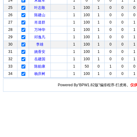
24
宋建军
1
0
0
0
1
1
25
叶志敬
1
100
1
0
0
0
26
陈建山
1
100
1
0
0
0
27
肖道群
1
100
1
0
0
1
28
万坤华
1
100
1
0
0
1
29
邱逸凡
1
100
1
0
0
1
30
李雄
1
100
1
0
0
1
31
姚香安
1
100
1
0
0
1
32
岳建国
1
100
1
0
0
1
33
陈贻康
1
50
0
1
0
0
34
杨庆树
1
100
1
0
0
1
Powered By“BPW1.82版”编排程序-打虎将。
仅