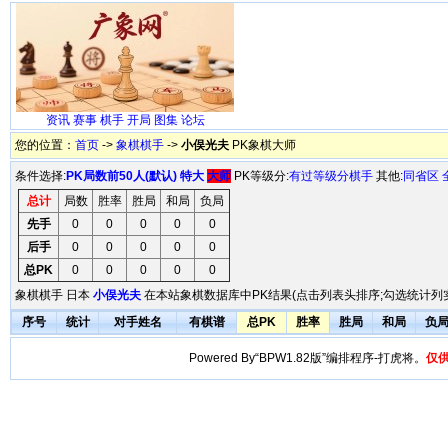
资讯
赛事
棋手
开局
图集
论坛
您的位置：
首页
->
象棋棋手
->
小俣光夫
PK象棋大师
条件选择:
PK局数前50人(默认)
特大
大师
PK等级分:
有过等级分棋手
其他:
同省区
总计
局数
胜率
胜局
和局
负局
先手
0
0
0
0
0
后手
0
0
0
0
0
总PK
0
0
0
0
0
象棋棋手 日本
小俣光夫
在本站象棋数据库中PK结果(点击列表头排序;勾选统计列实
序号
统计
对手姓名
有棋谱
总PK
胜率
胜局
和局
负
Powered By“BPW1.82版”编排程序-打虎将。
仅