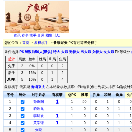
资讯
赛事
棋手
开局
图集
论坛
您的位置：
首页
->
象棋棋手
->
鲁缅采夫
PK有过等级分棋手
条件选择:
PK局数前50人(默认)
特大
大师
男特大
男大师
女特大
女大师
PK等级分:
总计
局数
胜率
胜局
和局
负局
先手
2
0%
0
0
2
后手
3
16%
0
1
2
总PK
5
10%
0
1
4
象棋棋手 俄罗斯
鲁缅采夫
在本站象棋数据库中PK结果(点击列表头排序;勾选统计列
序号
统计
对手姓名
有棋谱
总PK
胜率
胜局
和局
负局
先
1
1
孙逸阳
1
50
0
1
0
0
2
赖理兄
1
0
0
0
1
1
1
3
李锦欢
1
0
0
0
1
1
1
4
黄学谦
1
0
0
0
1
0
5
刘泉
1
0
0
0
1
0