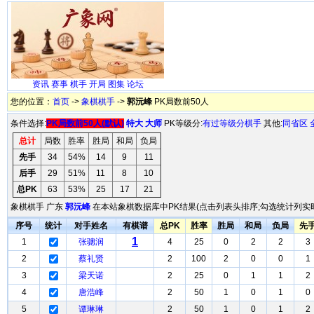
资讯
赛事
棋手
开局
图集
论坛
您的位置：
首页
->
象棋棋手
->
郭沅峰
PK局数前50人
条件选择:
PK局数前50人(默认)
特大
大师
PK等级分:
有过等级分棋手
其他:
同省区
总计
局数
胜率
胜局
和局
负局
先手
34
54%
14
9
11
后手
29
51%
11
8
10
总PK
63
53%
25
17
21
象棋棋手 广东
郭沅峰
在本站象棋数据库中PK结果(点击列表头排序;勾选统计列实时
序号
统计
对手姓名
有棋谱
总PK
胜率
胜局
和局
负局
先
1
1
张骢润
4
25
0
2
2
3
2
蔡礼贤
2
100
2
0
0
1
3
梁天诺
2
25
0
1
1
2
4
唐浩峰
2
50
1
0
1
0
5
谭琳琳
2
50
1
0
1
2