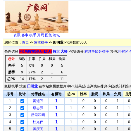
资讯
赛事
棋手
开局
图集
论坛
您的位置：
首页
->
象棋棋手
->
田明业
PK局数前50人
条件选择:
PK局数前50人(默认)
特大
大师
PK等级分:
有过等级分棋手
其他:
同省区
总计
局数
胜率
胜局
和局
负局
先手
5
0%
0
0
5
后手
9
27%
2
1
6
总PK
14
17%
2
1
11
象棋棋手 汶莱
田明业
在本站象棋数据库中PK结果(点击列表头排序;勾选统计列实时
序号
统计
对手姓名
有棋谱
总PK
胜率
胜局
和局
负局
先
1
1
黄运兴
1
0
0
0
1
0
1
2
蔡志强
1
0
0
0
1
1
1
3
所司和晴
1
0
0
0
1
0
1
4
杜光伟
1
0
0
0
1
0
1
5
蒋庆民
1
0
0
0
1
0