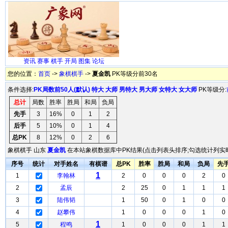
资讯
赛事
棋手
开局
图集
论坛
您的位置：
首页
->
象棋棋手
->
夏金凯
PK等级分前30名
条件选择:
PK局数前50人(默认)
特大
大师
男特大
男大师
女特大
女大师
PK等级分:
总计
局数
胜率
胜局
和局
负局
先手
3
16%
0
1
2
后手
5
10%
0
1
4
总PK
8
12%
0
2
6
象棋棋手 山东
夏金凯
在本站象棋数据库中PK结果(点击列表头排序;勾选统计列实时
序号
统计
对手姓名
有棋谱
总PK
胜率
胜局
和局
负局
先
1
1
李翰林
2
0
0
0
2
0
2
孟辰
2
25
0
1
1
1
3
陆伟韬
1
50
0
1
0
0
4
赵攀伟
1
0
0
0
1
0
1
5
程鸣
1
0
0
0
1
1