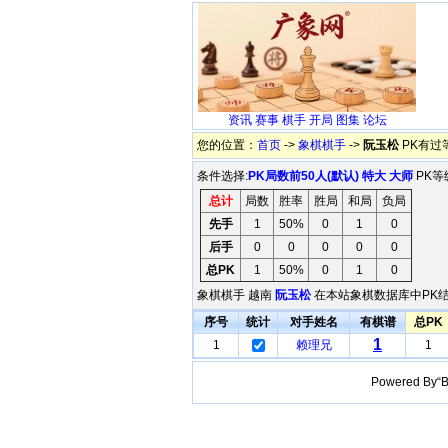
资讯
赛事
棋手
开局
图集
论坛
您的位置：
首页
->
象棋棋手
->
阮玉松
PK有过
条件选择:
PK局数前50人(默认)
特大
大师
PK等
总计
局数
胜率
胜局
和局
负局
先手
1
50%
0
1
0
后手
0
0
0
0
0
总PK
1
50%
0
1
0
象棋棋手 越南
阮玉松
在本站象棋数据库中PK结
序号
统计
对手姓名
有棋谱
总PK
1
1
赖理兄
1
Powered B