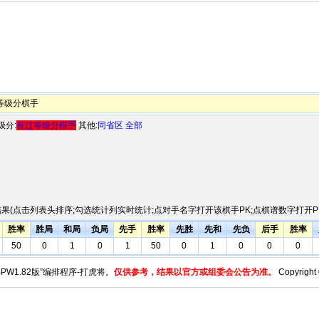
等级分棋手
级分:
有过等级分棋手
其他:
同省区
全部
果(点击列表头排序;勾选统计列实时统计;点对手名字打开该棋手PK;点棋谱数字打开PK
胜率
胜局
和局
负局
先手
胜率
先胜
先和
先负
后手
胜率
50
0
1
0
1
50
0
1
0
0
0
y“BPW1.82版”编排程序-打虎将。
仅供参考，结果以官方或组委会公告为准。
Copyright