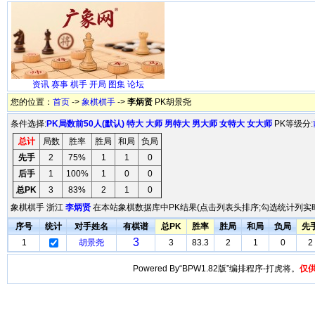
资讯
赛事
棋手
开局
图集
论坛
您的位置：
首页
->
象棋棋手
->
李炳贤
PK胡景尧
条件选择:
PK局数前50人(默认)
特大
大师
男特大
男大师
女特大
女大师
PK等级分:
总计
局数
胜率
胜局
和局
负局
先手
2
75%
1
1
0
后手
1
100%
1
0
0
总PK
3
83%
2
1
0
象棋棋手 浙江
李炳贤
在本站象棋数据库中PK结果(点击列表头排序;勾选统计列实时
序号
统计
对手姓名
有棋谱
总PK
胜率
胜局
和局
负局
先
3
1
胡景尧
3
83.3
2
1
0
2
Powered By“BPW1.82版”编排程序-打虎将。
仅