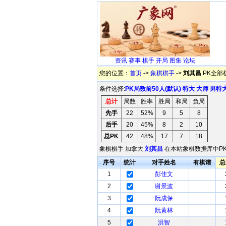
资讯
赛事
棋手
开局
图集
论坛
您的位置：
首页
->
象棋棋手
->
刘其昌
PK全部
条件选择:
PK局数前50人(默认)
特大
大师
男特
总计
局数
胜率
胜局
和局
负局
先手
22
52%
9
5
8
后手
20
45%
8
2
10
总PK
42
48%
17
7
18
象棋棋手 加拿大
刘其昌
在本站象棋数据库中PK
序号
统计
对手姓名
有棋谱
总
1
彭佳文
2
谢景波
3
阮成保
4
阮黄林
5
洪智