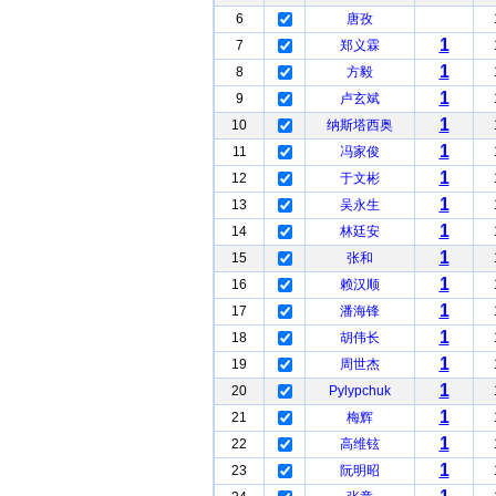
6
唐孜
1
7
郑义霖
1
8
方毅
1
9
卢玄斌
1
10
纳斯塔西奥
1
11
冯家俊
1
12
于文彬
1
13
吴永生
1
14
林廷安
1
15
张和
1
16
赖汉顺
1
17
潘海锋
1
18
胡伟长
1
19
周世杰
1
20
Pylypchuk
1
21
梅辉
1
22
高维铉
1
23
阮明昭