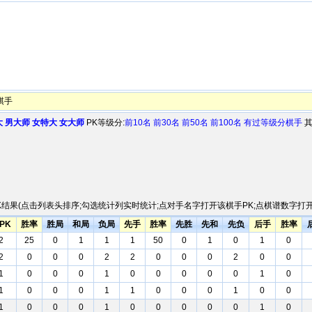
棋手
大
男大师
女特大
女大师
PK等级分:
前10名
前30名
前50名
前100名
有过等级分棋手
其
结果(点击列表头排序;勾选统计列实时统计;点对手名字打开该棋手PK;点棋谱数字打开P
PK
胜率
胜局
和局
负局
先手
胜率
先胜
先和
先负
后手
胜率
2
25
0
1
1
1
50
0
1
0
1
0
2
0
0
0
2
2
0
0
0
2
0
0
1
0
0
0
1
0
0
0
0
0
1
0
1
0
0
0
1
1
0
0
0
1
0
0
1
0
0
0
1
0
0
0
0
0
1
0