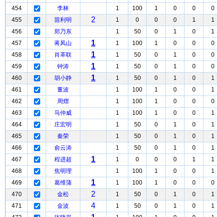
454
李林
1
100
1
0
0
0
2
455
苗利明
1
0
0
0
1
1
456
郑乃东
1
50
0
1
0
1
1
457
蒋凤山
1
100
1
0
0
0
1
458
肖革联
1
50
0
1
0
0
1
459
钟涛
1
50
0
1
0
0
1
460
胡小静
1
50
0
1
0
1
461
董波
1
100
1
0
0
1
462
周熠
1
100
1
0
0
0
463
马仲威
1
100
1
0
0
1
464
庄宏明
1
50
0
1
0
1
465
秦荣
1
50
0
1
0
1
466
俞云涛
1
50
0
1
0
1
1
467
程进超
1
0
0
0
1
1
468
焦明理
1
100
1
0
0
1
1
469
葛维蒲
1
100
1
0
0
0
2
470
金松
1
50
0
1
0
1
4
471
金波
1
50
0
1
0
1