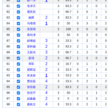
1
80
茹一淳
3
83.3
2
1
0
2
81
张泽天
3
83.3
2
1
0
1
82
潘奕辰
3
66.7
2
0
1
1
2
83
杨辉
3
83.3
2
1
0
2
1
84
马维维
3
50
0
3
0
2
85
宋昊明
3
100
3
0
0
0
86
蒋尚津
3
50
0
3
0
0
3
87
郝继超
3
33.3
0
2
1
0
2
88
莫梓健
3
83.3
2
1
0
1
3
89
王新光
3
66.7
1
2
0
3
2
90
蔚强
3
66.7
1
2
0
0
2
91
周军
3
16.7
0
1
2
1
2
92
梁辉远
3
33.3
0
2
1
0
1
93
朱龙奎
3
33.3
0
2
1
1
4
94
曹岩磊
3
33.3
0
2
1
2
2
95
张培俊
3
83.3
2
1
0
2
4
96
孙浩宇
3
50
1
1
1
2
2
97
赵鑫鑫
3
0
0
0
3
1
4
98
聂铁文
3
33.3
0
2
1
2