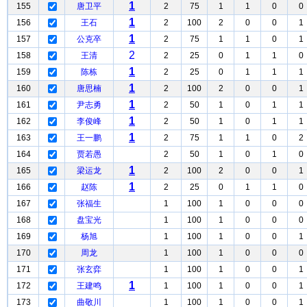
1
155
唐卫平
2
75
1
1
0
0
1
156
王石
2
100
2
0
0
1
1
157
公克卒
2
75
1
1
0
1
2
158
王清
2
25
0
1
1
0
1
159
陈栋
2
25
0
1
1
1
1
160
唐思楠
2
100
2
0
0
1
1
161
尹志勇
2
50
1
0
1
1
1
162
李俊峰
2
50
1
0
1
1
1
163
王一鹏
2
75
1
1
0
2
164
贾若愚
2
50
1
0
1
0
1
165
梁运龙
2
100
2
0
0
1
1
166
赵陈
2
25
0
1
1
0
167
张福生
1
100
1
0
0
0
168
盘宝光
1
100
1
0
0
0
169
杨旭
1
100
1
0
0
1
170
周龙
1
100
1
0
0
0
171
张玄弈
1
100
1
0
0
1
1
172
王建鸣
1
100
1
0
0
1
173
曲敬川
1
100
1
0
0
1