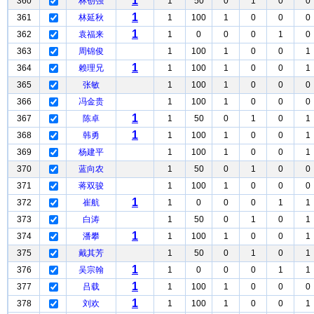
1
360
林创强
1
50
0
1
0
0
1
361
林延秋
1
100
1
0
0
0
1
362
袁福来
1
0
0
0
1
0
363
周锦俊
1
100
1
0
0
1
1
364
赖理兄
1
100
1
0
0
1
365
张敏
1
100
1
0
0
0
366
冯金贵
1
100
1
0
0
0
1
367
陈卓
1
50
0
1
0
1
1
368
韩勇
1
100
1
0
0
1
369
杨建平
1
100
1
0
0
1
370
蓝向农
1
50
0
1
0
0
371
蒋双骏
1
100
1
0
0
0
1
372
崔航
1
0
0
0
1
1
373
白涛
1
50
0
1
0
1
1
374
潘攀
1
100
1
0
0
1
375
戴其芳
1
50
0
1
0
1
1
376
吴宗翰
1
0
0
0
1
1
1
377
吕载
1
100
1
0
0
0
1
378
刘欢
1
100
1
0
0
1