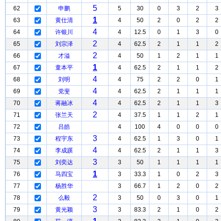
5
62
申鹏
5
30
0
3
2
3
1
63
黄仕清
4
50
2
0
2
2
4
64
许银川
4
12.5
0
1
3
0
2
65
刘宗泽
4
62.5
2
1
1
2
2
66
才溢
4
50
1
2
1
1
1
67
童本平
4
62.5
2
1
1
2
4
68
刘明
4
75
2
2
0
1
4
69
党斐
4
62.5
2
1
1
1
4
70
蒋融冰
4
62.5
2
1
1
3
2
71
张兰天
4
37.5
1
1
2
1
72
吕皓
4
100
4
0
0
0
3
73
程宇东
4
62.5
1
3
0
1
4
74
李成蹊
4
62.5
2
1
1
3
3
75
刘奕达
3
50
1
1
1
1
1
76
马四宝
3
33.3
1
0
2
3
77
杨胜华
3
66.7
1
2
0
2
2
78
么毅
3
50
0
3
0
1
3
79
黄光颖
3
83.3
2
1
0
2