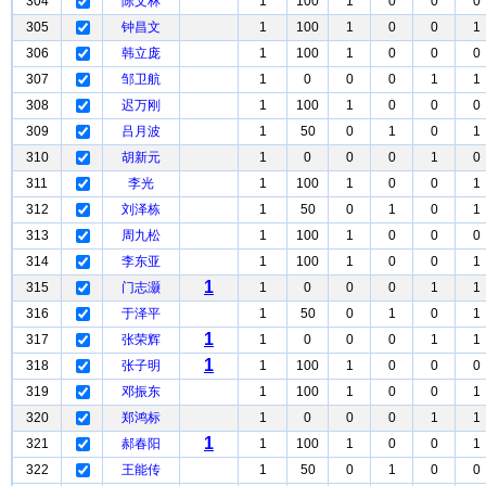
304
陈文林
1
100
1
0
0
0
305
钟昌文
1
100
1
0
0
1
306
韩立庞
1
100
1
0
0
0
307
邹卫航
1
0
0
0
1
1
308
迟万刚
1
100
1
0
0
0
309
吕月波
1
50
0
1
0
1
310
胡新元
1
0
0
0
1
0
311
李光
1
100
1
0
0
1
312
刘泽栋
1
50
0
1
0
1
313
周九松
1
100
1
0
0
0
314
李东亚
1
100
1
0
0
1
1
315
门志灏
1
0
0
0
1
1
316
于泽平
1
50
0
1
0
1
1
317
张荣辉
1
0
0
0
1
1
1
318
张子明
1
100
1
0
0
0
319
邓振东
1
100
1
0
0
1
320
郑鸿标
1
0
0
0
1
1
1
321
郝春阳
1
100
1
0
0
1
322
王能传
1
50
0
1
0
0