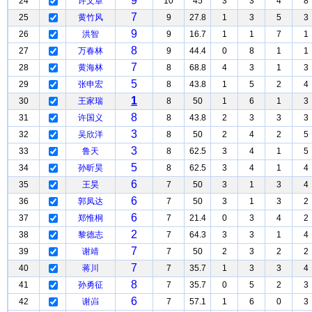
9
24
许文章
10
45
3
3
4
8
7
25
黄竹风
9
27.8
1
3
5
3
9
26
洪智
9
16.7
1
1
7
1
8
27
万春林
9
44.4
0
8
1
1
7
28
黄海林
8
68.8
4
3
1
3
5
29
张申宏
8
43.8
1
5
2
4
1
30
王家瑞
8
50
1
6
1
3
8
31
许国义
8
43.8
2
3
3
3
3
32
吴欣洋
8
50
2
4
2
5
3
33
鲁天
8
62.5
3
4
1
5
5
34
孙昕昊
8
62.5
3
4
1
4
6
35
王昊
7
50
3
1
3
4
6
36
郭凤达
7
50
3
1
3
2
6
37
郑惟桐
7
21.4
0
3
4
2
2
38
黎德志
7
64.3
3
3
1
4
7
39
谢靖
7
50
2
3
2
2
7
40
蒋川
7
35.7
1
3
3
4
8
41
孙勇征
7
35.7
0
5
2
3
6
42
谢岿
7
57.1
1
6
0
3