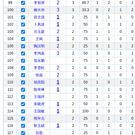
2
99
李智屏
3
66.7
1
2
0
2
3
100
柳大华
3
33.3
0
2
1
2
1
101
薛文强
2
25
0
1
1
0
1
102
卜凤波
2
50
1
0
1
2
2
103
庄玉庭
2
75
1
1
0
0
1
104
王斌
2
75
1
1
0
2
2
105
陶汉明
2
25
0
1
1
2
3
106
李鸿嘉
2
50
1
0
1
1
107
苗永鹏
2
75
1
1
0
2
2
108
李雪松
2
0
0
0
2
0
2
109
徐超
2
75
1
1
0
1
1
110
胡庆阳
2
50
1
0
1
2
1
111
陈幸琳
2
75
1
1
0
2
112
王瑞祥
2
75
1
1
0
1
1
113
朱晓虎
2
50
0
2
0
1
1
114
王国敏
2
100
2
0
0
2
115
熊学元
2
25
0
1
1
0
1
116
靳玉砚
2
75
1
1
0
2
117
刘昱
2
25
0
1
1
1