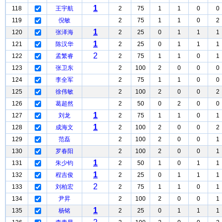
1
118
王宇航
2
75
1
1
0
0
119
倪敏
2
75
1
1
0
2
1
120
张泽海
2
25
0
1
1
1
1
121
陈汉华
2
25
0
1
1
1
2
122
孟繁睿
2
75
1
1
0
1
123
张卫东
2
100
2
0
0
0
124
李全军
2
75
1
1
0
0
125
徐伟敏
2
100
2
0
0
2
126
葛超然
2
50
0
2
0
0
1
127
刘龙
2
75
1
1
0
1
1
128
成海文
2
100
2
0
0
2
129
范磊
2
100
2
0
0
1
130
罗春阳
2
100
2
0
0
1
1
131
朱少钧
2
50
1
0
1
1
1
132
程吉俊
2
25
0
1
1
1
2
133
刘柏宏
2
75
1
1
0
1
134
尹昇
2
100
2
0
0
1
1
135
杨铭
2
25
0
1
1
1