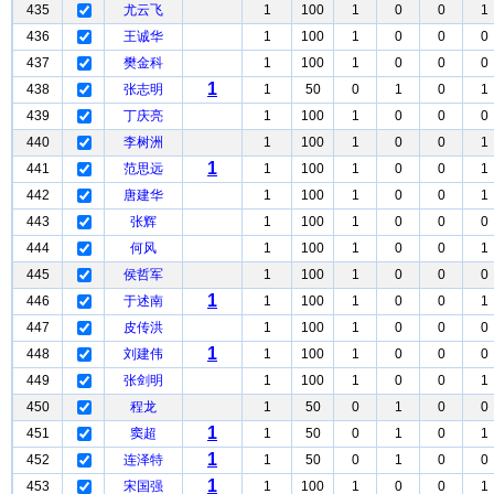
435
尤云飞
1
100
1
0
0
1
436
王诚华
1
100
1
0
0
0
437
樊金科
1
100
1
0
0
0
1
438
张志明
1
50
0
1
0
1
439
丁庆亮
1
100
1
0
0
0
440
李树洲
1
100
1
0
0
1
1
441
范思远
1
100
1
0
0
1
442
唐建华
1
100
1
0
0
1
443
张辉
1
100
1
0
0
0
444
何风
1
100
1
0
0
1
445
侯哲军
1
100
1
0
0
0
1
446
于述南
1
100
1
0
0
1
447
皮传洪
1
100
1
0
0
0
1
448
刘建伟
1
100
1
0
0
0
449
张剑明
1
100
1
0
0
1
450
程龙
1
50
0
1
0
0
1
451
窦超
1
50
0
1
0
1
1
452
连泽特
1
50
0
1
0
0
1
453
宋国强
1
100
1
0
0
1