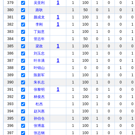
1
379
吴亚利
1
100
1
0
0
1
380
路耿
1
50
0
1
0
1
1
381
颜成龙
1
100
1
0
0
0
1
382
李刚
1
100
1
0
0
1
383
丁如意
1
100
1
0
0
1
384
管志年
1
50
0
1
0
1
1
385
梁政
1
100
1
0
0
0
386
刘玉忠
1
100
1
0
0
1
1
387
叶丰满
1
100
1
0
0
1
388
叶锦山
1
0
0
0
1
0
389
陈新军
1
100
1
0
0
1
390
朱长志
1
100
1
0
0
0
1
391
张黎明
1
50
0
1
0
0
392
林俊杰
1
100
1
0
0
1
393
杜杰
1
100
1
0
0
0
394
赵兴惠
1
100
1
0
0
0
395
孙伯仓
1
100
1
0
0
1
396
张博嘉
1
100
1
0
0
0
397
张志钢
1
100
1
0
0
1