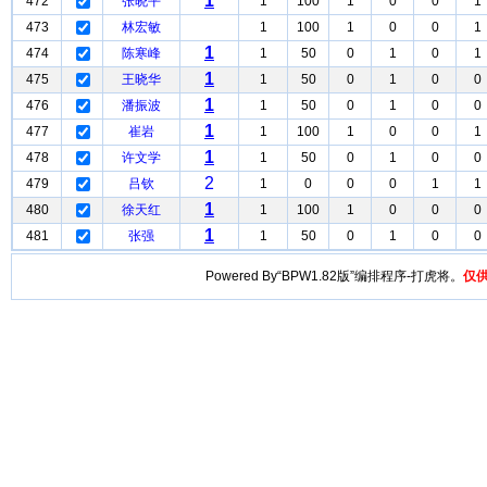
1
472
张晓平
1
100
1
0
0
1
473
林宏敏
1
100
1
0
0
1
1
474
陈寒峰
1
50
0
1
0
1
1
475
王晓华
1
50
0
1
0
0
1
476
潘振波
1
50
0
1
0
0
1
477
崔岩
1
100
1
0
0
1
1
478
许文学
1
50
0
1
0
0
2
479
吕钦
1
0
0
0
1
1
1
480
徐天红
1
100
1
0
0
0
1
481
张强
1
50
0
1
0
0
Powered By“BPW1.82版”编排程序-打虎将。
仅