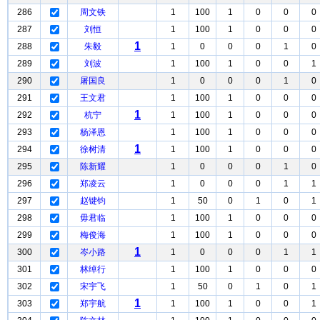
286
周文铁
1
100
1
0
0
0
287
刘恒
1
100
1
0
0
0
1
288
朱毅
1
0
0
0
1
0
289
刘波
1
100
1
0
0
1
290
屠国良
1
0
0
0
1
0
291
王文君
1
100
1
0
0
0
1
292
杭宁
1
100
1
0
0
0
293
杨泽恩
1
100
1
0
0
0
1
294
徐树清
1
100
1
0
0
0
295
陈新耀
1
0
0
0
1
0
296
郑凌云
1
0
0
0
1
1
297
赵键钧
1
50
0
1
0
1
298
毋君临
1
100
1
0
0
0
299
梅俊海
1
100
1
0
0
0
1
300
岑小路
1
0
0
0
1
1
301
林绰行
1
100
1
0
0
0
302
宋宇飞
1
50
0
1
0
1
1
303
郑宇航
1
100
1
0
0
1