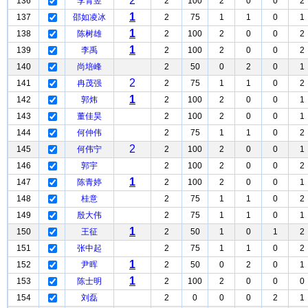
2
136
李青昱
2
100
2
0
0
2
1
137
邵如凌冰
2
75
1
1
0
1
1
138
陈树雄
2
100
2
0
0
2
1
139
李禹
2
100
2
0
0
2
140
尚培峰
2
50
0
2
0
1
2
141
冉茂强
2
75
1
1
0
2
1
142
郭炜
2
100
2
0
0
1
143
董佳昊
2
100
2
0
0
1
144
何仲伟
2
75
1
1
0
2
2
145
何伟宁
2
100
2
0
0
1
146
郭宇
2
100
2
0
0
2
1
147
陈青婷
2
100
2
0
0
1
148
桂意
2
75
1
1
0
2
149
殷大伟
2
75
1
1
0
1
1
150
王征
2
50
1
0
1
2
151
张中起
2
75
1
1
0
2
1
152
尹晖
2
50
0
2
0
1
1
153
陈士明
2
100
2
0
0
0
154
刘磊
2
0
0
0
2
1