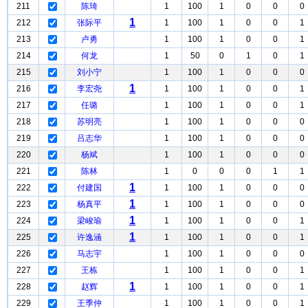
211
陈琦
1
100
1
0
0
0
1
212
张际平
1
100
1
0
0
1
213
卢勇
1
100
1
0
0
1
214
何龙
1
50
0
1
0
1
215
刘小宁
1
100
1
0
0
0
1
216
李宏尧
1
100
1
0
0
1
217
任璐
1
100
1
0
0
1
218
苏明亮
1
100
1
0
0
0
219
吕志华
1
100
1
0
0
0
220
杨斌
1
100
1
0
0
0
221
陈林
1
0
0
0
1
1
1
222
付建国
1
100
1
0
0
0
1
223
杨真平
1
100
1
0
0
0
1
224
梁峻瑜
1
100
1
0
0
1
1
225
许逸涵
1
100
1
0
0
1
226
马志宇
1
100
1
0
0
0
227
王栋
1
100
1
0
0
1
1
228
赵辉
1
100
1
0
0
1
229
王季仲
1
100
1
0
0
1