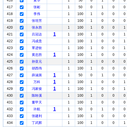
416
黄华
1
50
0
1
0
0
417
张彬
1
50
0
1
0
0
418
李伟
1
100
1
0
0
0
419
张培芳
1
100
1
0
0
0
420
张永胜
1
100
1
0
0
1
1
421
吕冠达
1
100
1
0
0
1
422
冯成贵
1
100
1
0
0
1
423
覃进钦
1
100
1
0
0
1
1
424
黄忠胜
1
100
1
0
0
0
425
孙亚元
1
100
1
0
0
0
426
胡西伟
1
100
1
0
0
0
1
427
薛涵第
1
50
0
1
0
0
1
428
万科
1
100
1
0
0
1
1
429
冯家俊
1
100
1
0
0
1
430
陈聆溪
1
100
1
0
0
0
431
董甲天
1
100
1
0
0
0
1
432
许航
1
50
0
1
0
0
433
张建利
1
100
1
0
0
0
434
丁武辉
1
100
1
0
0
1