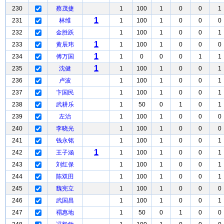
230
蔡茂捷
1
100
1
0
0
1
1
231
林维
1
100
1
0
0
0
232
金胜跃
1
100
1
0
0
1
1
233
黄辰玮
1
100
1
0
0
0
1
234
傅万国
1
0
0
0
1
1
1
235
沈健
1
100
1
0
0
1
236
卢波
1
100
1
0
0
1
237
卞国民
1
100
1
0
0
1
238
武耕乐
1
50
0
1
0
1
239
左治
1
100
1
0
0
0
240
李晓光
1
100
1
0
0
0
241
钱永铭
1
100
1
0
0
1
1
242
王子涵
1
100
1
0
0
1
243
刘红保
1
100
1
0
0
1
244
陈双田
1
100
1
0
0
1
245
魏宪立
1
100
1
0
0
0
246
武国昌
1
100
1
0
0
1
247
禤惠地
1
50
0
1
0
0