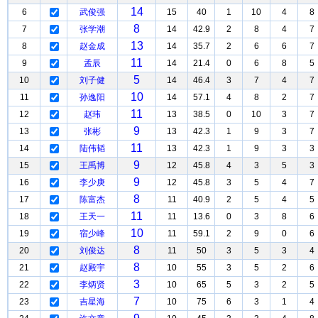
14
6
武俊强
15
40
1
10
4
8
8
7
张学潮
14
42.9
2
8
4
7
13
8
赵金成
14
35.7
2
6
6
7
11
9
孟辰
14
21.4
0
6
8
5
5
10
刘子健
14
46.4
3
7
4
7
10
11
孙逸阳
14
57.1
4
8
2
7
11
12
赵玮
13
38.5
0
10
3
7
9
13
张彬
13
42.3
1
9
3
7
11
14
陆伟韬
13
42.3
1
9
3
3
9
15
王禹博
12
45.8
4
3
5
3
9
16
李少庚
12
45.8
3
5
4
7
8
17
陈富杰
11
40.9
2
5
4
5
11
18
王天一
11
13.6
0
3
8
6
10
19
宿少峰
11
59.1
2
9
0
6
8
20
刘俊达
11
50
3
5
3
4
8
21
赵殿宇
10
55
3
5
2
6
3
22
李炳贤
10
65
5
3
2
5
7
23
吉星海
10
75
6
3
1
4