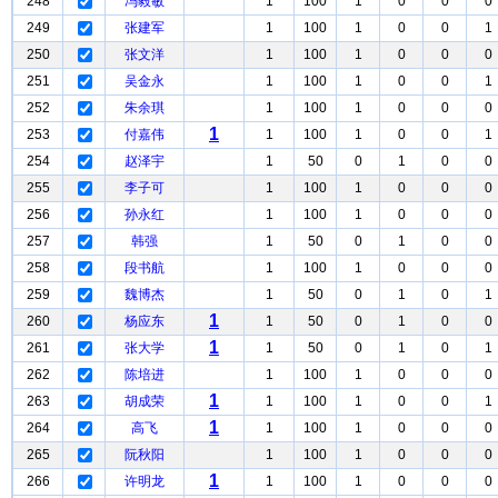
248
冯毅敏
1
100
1
0
0
0
249
张建军
1
100
1
0
0
1
250
张文洋
1
100
1
0
0
0
251
吴金永
1
100
1
0
0
1
252
朱余琪
1
100
1
0
0
0
1
253
付嘉伟
1
100
1
0
0
1
254
赵泽宇
1
50
0
1
0
0
255
李子可
1
100
1
0
0
0
256
孙永红
1
100
1
0
0
0
257
韩强
1
50
0
1
0
0
258
段书航
1
100
1
0
0
0
259
魏博杰
1
50
0
1
0
1
1
260
杨应东
1
50
0
1
0
0
1
261
张大学
1
50
0
1
0
1
262
陈培进
1
100
1
0
0
0
1
263
胡成荣
1
100
1
0
0
1
1
264
高飞
1
100
1
0
0
0
265
阮秋阳
1
100
1
0
0
0
1
266
许明龙
1
100
1
0
0
0