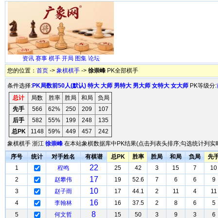
资讯
赛事
棋手
开局
图集
论坛
您的位置：
首页
->
象棋棋手
->
徐崇峰
PK全部棋手
条件选择:
PK局数前50人(默认)
特大
大师
男特大
男大师
女特大
女大师
PK等级分:
总计
局数
胜率
胜局
和局
负局
先手
566
62%
250
209
107
后手
582
55%
199
248
135
总PK
1148
59%
449
457
242
象棋棋手 浙江
徐崇峰
在本站象棋数据库中PK结果(点击列表头排序;勾选统计列实时
序号
统计
对手姓名
有棋谱
总PK
胜率
胜局
和局
负局
先
22
1
程鸣
25
42
3
15
7
10
17
2
赵攀伟
19
52.6
7
6
6
9
10
3
赵子雨
17
44.1
2
11
4
11
16
4
李翰林
16
37.5
2
8
6
5
8
5
何文哲
15
50
3
9
3
6