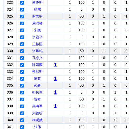
323
蒋晓明
1
100
1
0
0
1
324
徐东
1
0
0
0
1
1
325
谢志明
1
50
0
1
0
1
326
周润林
1
100
1
0
0
1
327
宋巍
1
100
1
0
0
0
328
李锐平
1
0
0
0
1
1
329
王振国
1
100
1
0
0
1
330
张凤鸣
1
50
0
1
0
0
331
孔令义
1
100
1
0
0
0
1
332
陈靖麟
1
100
1
0
0
0
333
敖和明
1
100
1
0
0
1
1
334
陈超
1
100
1
0
0
1
335
幺毅
1
50
0
1
0
0
1
336
时凤兰
1
0
0
0
1
1
337
贾祥
1
50
0
1
0
1
1
338
高海军
1
100
1
0
0
1
339
刘德昕
1
0
0
0
1
1
340
柯明赋
1
100
1
0
0
0
341
张伟
1
100
1
0
0
1