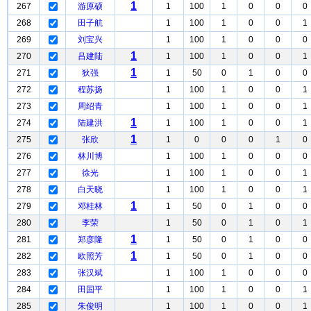
1
267
游原硕
1
100
1
0
0
0
268
田子航
1
100
1
0
0
1
269
刘宝兴
1
100
1
0
0
0
1
270
吕建陆
1
100
1
0
0
1
1
271
狄强
1
50
0
1
0
0
272
程苏扬
1
100
1
0
0
1
273
周绍青
1
100
1
0
0
1
1
274
陆建洪
1
100
1
0
0
1
1
275
张欣
1
0
0
0
1
0
276
林川博
1
100
1
0
0
0
277
徐光
1
100
1
0
0
1
278
白天晓
1
100
1
0
0
1
1
279
邓桂林
1
50
0
1
0
0
280
李荣
1
50
0
1
0
1
1
281
郑彦隆
1
50
0
1
0
0
1
282
欧照芳
1
50
0
1
0
0
283
张汉斌
1
100
1
0
0
0
284
田国平
1
100
1
0
0
1
285
朱俊明
1
100
1
0
0
1