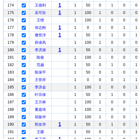
1
174
王德利
1
50
0
1
0
0
1
175
吴可欣
1
100
1
0
0
0
176
王铿
1
100
1
0
0
0
1
177
张志刚
1
0
0
0
1
1
1
178
撒世洋
1
50
0
1
0
1
179
薛凌风
1
100
1
0
0
0
1
180
李济拯
1
50
0
1
0
0
181
陈俊
1
100
1
0
0
0
182
范越
1
50
0
1
0
1
183
陈保平
1
50
0
1
0
0
184
王世祥
1
0
0
0
1
1
185
李洪金
1
100
1
0
0
1
186
叶宗保
1
50
0
1
0
0
187
王方林
1
100
1
0
0
1
188
董嘉琦
1
100
1
0
0
1
189
胡振华
1
100
1
0
0
1
1
190
郭友华
1
50
0
1
0
1
191
王疆
1
50
0
1
0
1