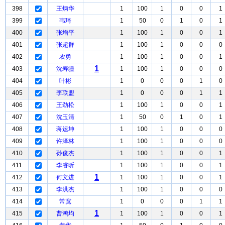
398
王炳华
1
100
1
0
0
1
399
韦琦
1
50
0
1
0
1
400
张增平
1
100
1
0
0
1
401
张超群
1
100
1
0
0
0
402
农勇
1
100
1
0
0
1
1
403
沈寿疆
1
100
1
0
0
0
404
叶彬
1
0
0
0
1
0
405
李联盟
1
0
0
0
1
1
406
王劲松
1
100
1
0
0
1
407
沈玉清
1
50
0
1
0
1
408
蒋运坤
1
100
1
0
0
0
409
许泽林
1
100
1
0
0
0
410
孙俊杰
1
100
1
0
0
1
411
李睿昕
1
100
1
0
0
1
1
412
何文进
1
100
1
0
0
1
413
李洪杰
1
100
1
0
0
0
414
常宽
1
0
0
0
1
1
1
415
曹鸿均
1
100
1
0
0
1