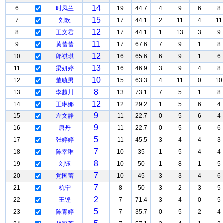
14
6
时凤兰
19
44.7
4
9
6
8
15
7
刘欢
17
44.1
2
11
4
11
12
8
王文君
17
44.1
1
13
3
9
11
9
黄蕾蕾
17
67.6
7
9
1
8
12
10
郎祺琪
16
65.6
6
9
1
6
13
11
梁妍婷
16
46.9
3
9
4
8
10
12
董毓男
15
63.3
4
11
0
10
8
13
李越川
13
73.1
7
5
1
8
12
14
王琳娜
12
29.2
1
5
6
4
9
15
左文静
11
22.7
0
5
6
4
9
16
唐丹
11
22.7
0
5
6
6
5
17
张婷婷
11
45.5
3
4
4
3
7
18
陈幸琳
10
35
1
5
4
4
8
19
刘钰
10
50
1
8
1
5
7
20
党国蕾
10
45
3
3
4
6
7
21
杭宁
8
50
3
2
3
5
2
22
王铿
7
71.4
3
4
0
5
5
23
陈青婷
7
35.7
0
5
2
4