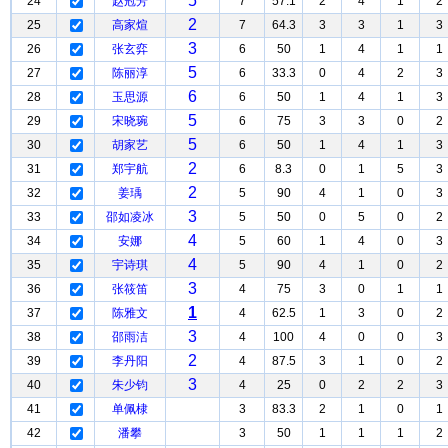
5
24
赵冠芳
7
57.1
2
4
1
2
2
25
高家煊
7
64.3
3
3
1
3
3
26
张玄弈
6
50
1
4
1
1
5
27
陈丽淳
6
33.3
0
4
2
3
6
28
玉思源
6
50
1
4
1
3
5
29
宋晓琬
6
75
3
3
0
2
5
30
胡家艺
6
50
1
4
1
3
2
31
郑宇航
6
8.3
0
1
5
3
2
32
姜瑀
5
90
4
1
0
3
3
33
邵如凌冰
5
50
0
5
0
2
4
34
安娜
5
60
1
4
0
3
4
35
宇诗琪
5
90
4
1
0
2
3
36
张筱笛
4
75
3
0
1
1
1
37
陈雅文
4
62.5
1
3
0
2
3
38
邵雨洁
4
100
4
0
0
3
2
39
李丹阳
4
87.5
3
1
0
2
3
40
朱少钧
4
25
0
2
2
3
41
单佩棣
3
83.3
2
1
0
1
42
潘攀
3
50
1
1
1
2