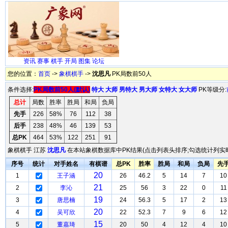
资讯
赛事
棋手
开局
图集
论坛
您的位置：
首页
->
象棋棋手
->
沈思凡
PK局数前50人
条件选择:
PK局数前50人(默认)
特大
大师
男特大
男大师
女特大
女大师
PK等级分:
总计
局数
胜率
胜局
和局
负局
先手
226
58%
76
112
38
后手
238
48%
46
139
53
总PK
464
53%
122
251
91
象棋棋手 江苏
沈思凡
在本站象棋数据库中PK结果(点击列表头排序;勾选统计列实时
序号
统计
对手姓名
有棋谱
总PK
胜率
胜局
和局
负局
先
20
1
王子涵
26
46.2
5
14
7
10
21
2
李沁
25
56
3
22
0
11
19
3
唐思楠
24
56.3
5
17
2
13
20
4
吴可欣
22
52.3
7
9
6
12
15
5
董嘉琦
20
50
4
12
4
10