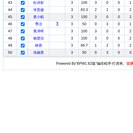
43
杜诗影
3
100
3
0
0
1
44
张晋婕
3
83.3
2
1
0
2
45
黄小航
3
100
3
0
0
2
3
46
季洁
3
50
0
3
0
1
47
黄泽晖
3
100
3
0
0
2
48
杨楚仪
3
100
3
0
0
2
49
林蓉
3
66.7
1
2
0
2
50
张婉昱
3
50
0
3
0
0
Powered By“BPW1.82版”编排程序-打虎将。
仅