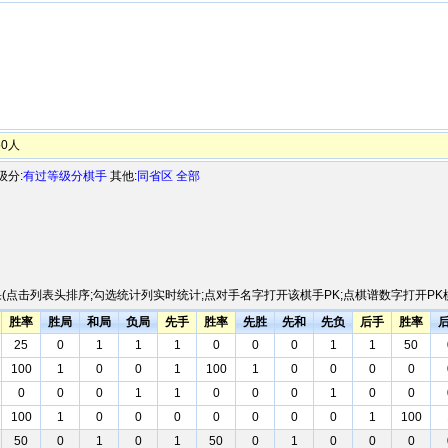
0人
级分:
有过等级分棋手
其他:
同省区
全部
(点击列表头排序;勾选统计列实时统计;点对手名字打开该棋手PK;点棋谱数字打开PK棋
胜率
胜局
和局
负局
先手
胜率
先胜
先和
先负
后手
胜率
25
0
1
1
1
0
0
0
1
1
50
100
1
0
0
1
100
1
0
0
0
0
0
0
0
1
1
0
0
0
1
0
0
100
1
0
0
0
0
0
0
0
1
100
50
0
1
0
1
50
0
1
0
0
0