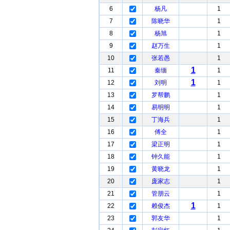
6
杨凡
1
7
陈晓华
1
8
杨旭
1
9
赵万生
1
10
张若愚
1
1
11
秦缅
1
1
12
刘明
1
13
罗帮鹏
1
14
易明明
1
15
丁海兵
1
16
傅全
1
17
梁正明
1
18
钟久能
1
19
黄晓龙
1
20
庞家志
1
21
管朋云
1
1
22
赖俊杰
1
23
郭友华
1