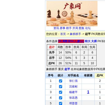
资讯
赛事
棋手
开局
图集
论坛
您的位置：
首页
->
象棋棋手
->
赵平
PK局数前5
条件选择:
PK局数前50人(默认)
特大
大师
PK等
总计
局数
胜率
胜局
和局
负局
先手
14
50%
6
2
6
后手
12
54%
5
3
4
总PK
26
51%
11
5
10
象棋棋手 重庆
赵平
在本站象棋数据库中PK结果
序号
统计
对手姓名
有棋谱
总PK
1
张仁强
2
2
沈俊彬
1
1
3
杨建平
1
4
张若愚
1
5
邓普普
1