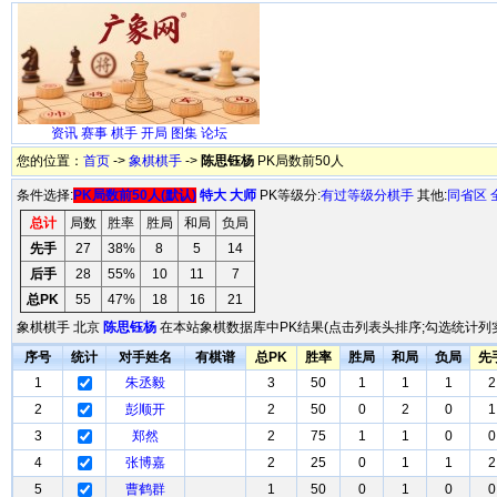
资讯
赛事
棋手
开局
图集
论坛
您的位置：
首页
->
象棋棋手
->
陈思钰杨
PK局数前50人
条件选择:
PK局数前50人(默认)
特大
大师
PK等级分:
有过等级分棋手
其他:
同省区
总计
局数
胜率
胜局
和局
负局
先手
27
38%
8
5
14
后手
28
55%
10
11
7
总PK
55
47%
18
16
21
象棋棋手 北京
陈思钰杨
在本站象棋数据库中PK结果(点击列表头排序;勾选统计列实
序号
统计
对手姓名
有棋谱
总PK
胜率
胜局
和局
负局
先
1
朱丞毅
3
50
1
1
1
2
2
彭顺开
2
50
0
2
0
1
3
郑然
2
75
1
1
0
0
4
张博嘉
2
25
0
1
1
2
5
曹鹤群
1
50
0
1
0
0