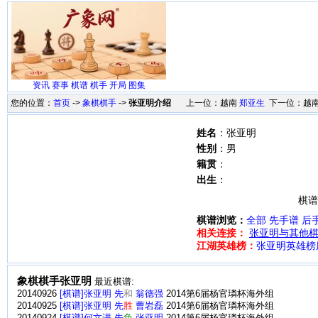
资讯
赛事
棋谱
棋手
开局
图集
您的位置：
首页
->
象棋棋手
->
张亚明介绍
上一位：越南
郑亚生
下一位：越
姓名
：张亚明
性别
：男
籍贯
：
出生
：
棋谱
棋谱浏览：
全部
先手谱
后
相关连接：
张亚明与其他棋
江湖英雄榜：
张亚明英雄榜
象棋棋手张亚明
最近棋谱:
20140926
[棋谱]张亚明 先
和
翁德强
2014第6届杨官璘杯海外组
20140925
[棋谱]张亚明 先
胜
曹岩磊
2014第6届杨官璘杯海外组