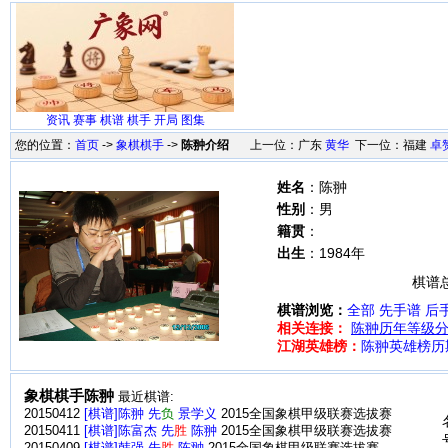
资讯
赛事
棋谱
棋手
开局
图集
您的位置：
首页
->
象棋棋手
->
陈翀介绍
上一位：广东
黄华
下一位：福建
卓
姓名
：陈翀
性别
：男
籍贯
：
出生
：1984年
棋谱总
棋谱浏览：
全部
先手谱
后
相关连接：
陈翀历年等级
江湖英雄榜：
陈翀英雄榜历
象棋棋手陈翀
最近棋谱:
20150412
[棋谱]陈翀 先
负
景学义
2015全国象棋甲级联赛选拔赛
20150411
[棋谱]陈富杰 先
胜
陈翀
2015全国象棋甲级联赛选拔赛