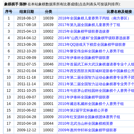
象棋棋手 陈翀
在本站象棋数据库所有比赛成绩(点击列表头可按该列排序):
序号
结束日期
分类
比赛名称及链接
1
2018-08-17
10039
2018年全国象棋儿童赛男子丙组（南方赛区）
2
2017-08-18
10039
2017年第九届全国象棋儿童赛男子丁组
3
2015-04-13
10002
2015年全国象棋甲级联赛选拔赛
4
2014-04-12
10002
2014年“山西六建杯”全国象棋甲级联赛选拔赛
5
2013-08-26
10002
2013年QQ游戏天下棋弈全国象棋甲级联赛
6
2012-10-20
10001
2012年磐安伟业杯全国象棋个人赛男子组
7
2012-09-09
10002
2012年伊泰杯全国象棋甲级联赛
8
2012-07-15
10046
2012年首届武工杯大武汉象棋邀请赛专业个人
9
2012-01-04
10882
2012年西安西部京闽茶城杯迎新春中国象棋公
10
2011-11-18
10012
2011年第二届全国智力运动会象棋赛专业男子
11
2011-11-14
10012
2011年第二届全国智力运动会象棋赛专业男子
12
2011-10-25
10001
2011年句容茅山碧桂园杯全国象棋个人赛男子
13
2011-09-07
10002
2011年伊泰杯全国象棋甲级联赛
14
2010-10-26
10001
2010年藏谷私藏杯全国象棋个人赛男子组
15
2010-06-02
10882
2010年第2届宇宏杯象棋公开赛
16
2010-04-28
10009
2010年红安源杯全国象棋团体赛男子组
17
2010-04-18
10044
2010年北武当山杯全国象棋精英赛
18
2009-12-12
10002
2009年惠州华轩杯全国象棋甲级联赛