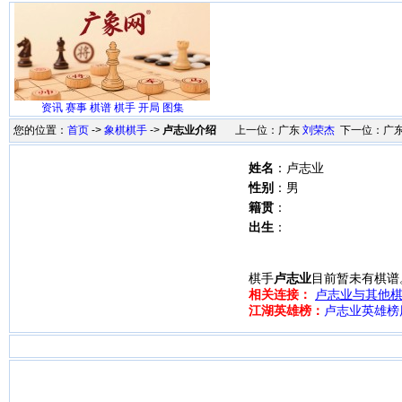
资讯
赛事
棋谱
棋手
开局
图集
您的位置：
首页
->
象棋棋手
->
卢志业介绍
上一位：广东
刘荣杰
下一位：广
姓名
：卢志业
性别
：男
籍贯
：
出生
：
棋手
卢志业
目前暂未有棋谱
相关连接：
卢志业与其他棋
江湖英雄榜：
卢志业英雄榜