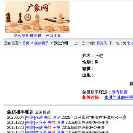
资讯
赛事
棋谱
棋手
开局
图集
您的位置：
首页
->
象棋棋手
->
张进介绍
上一位：海南
韩克民
下一位：海南
姓名
：张进
性别
：男
籍贯
：
出生
：
棋
象棋棋手
张进
：
所有棋谱
相关连接：
张进与其他棋手
象棋棋手张进
最近棋谱:
20250504
[棋谱]张进 先
负
李沁
2025年江苏常熟“惠颂祥”杯象棋公开赛
20151223
[棋谱]王兴业 先
胜
张进
2015海南热沐吧杯公开赛
20151223
[棋谱]张进 先
胜
王昊
2015海南热沐吧杯公开赛
20151222
[棋谱]苗永鹏 先
胜
张进
2015海南热沐吧杯公开赛