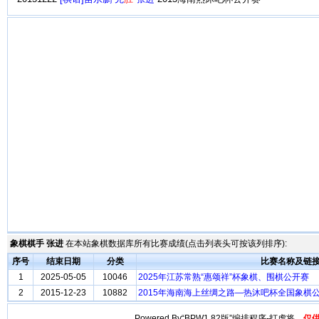
象棋棋手 张进
在本站象棋数据库所有比赛成绩(点击列表头可按该列排序):
序号
结束日期
分类
比赛名称及链
1
2025-05-05
10046
2025年江苏常熟“惠颂祥”杯象棋、围棋公开赛
2
2015-12-23
10882
2015年海南海上丝绸之路—热沐吧杯全国象棋
Powered By“BPW1.82版”编排程序-打虎将。
仅