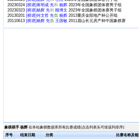
20230324
[棋谱]蒋明成 先
和
杨辉
2023年全国象棋团体赛男子组
20230323
[棋谱]杨辉 先
和
顾博文
2023年全国象棋团体赛男子组
20130201
[棋谱]何文哲 先
负
杨辉
2013重庆金阳地产杯公开组
20110613
[棋谱]杨辉 先
负
王国敏
2011眉山长元房产杯中国象棋赛
象棋棋手 杨辉
在本站象棋数据库所有比赛成绩(点击列表头可按该列排序):
序号
结束日期
分类
比赛名称及链