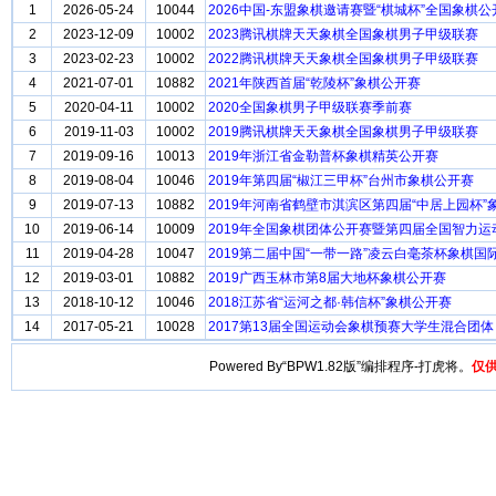
1
2026-05-24
10044
2026中国-东盟象棋邀请赛暨“棋城杯”全国象棋
2
2023-12-09
10002
2023腾讯棋牌天天象棋全国象棋男子甲级联赛
3
2023-02-23
10002
2022腾讯棋牌天天象棋全国象棋男子甲级联赛
4
2021-07-01
10882
2021年陕西首届“乾陵杯”象棋公开赛
5
2020-04-11
10002
2020全国象棋男子甲级联赛季前赛
6
2019-11-03
10002
2019腾讯棋牌天天象棋全国象棋男子甲级联赛
7
2019-09-16
10013
2019年浙江省金勒普杯象棋精英公开赛
8
2019-08-04
10046
2019年第四届“椒江三甲杯”台州市象棋公开赛
9
2019-07-13
10882
2019年河南省鹤壁市淇滨区第四届“中居上园杯”
10
2019-06-14
10009
2019年全国象棋团体公开赛暨第四届全国智力运
11
2019-04-28
10047
2019第二届中国“一带一路”凌云白毫茶杯象棋
12
2019-03-01
10882
2019广西玉林市第8届大地杯象棋公开赛
13
2018-10-12
10046
2018江苏省“运河之都·韩信杯”象棋公开赛
14
2017-05-21
10028
2017第13届全国运动会象棋预赛大学生混合团体
Powered By“BPW1.82版”编排程序-打虎将。
仅