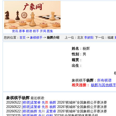
资讯
赛事
棋谱
棋手
开局
图集
您的位置：
首页
->
象棋棋手
->
杨辉介绍
上一位：北京
李娇阳
下一位：福建
姓名
：杨辉
性别
：男
籍贯
：
出生
：
象棋棋手
杨辉
：
所有棋谱
相关连接：
杨辉与其他棋手
象棋棋手杨辉
最近棋谱:
20260522
[棋谱]孟繁睿 先
胜
杨辉
2026“棋城杯”全国象棋公开赛决赛
20260522
[棋谱]孟繁睿 先
胜
杨辉
2026“棋城杯”全国象棋公开赛决赛
20260522
[棋谱]杨辉 先
和
孟繁睿
2026“棋城杯”全国象棋公开赛决赛
20230325
[棋谱]杨辉 先
和
任刚
2023年全国象棋团体赛男子组