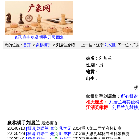
资讯
赛事
棋谱
棋手
开局
图集
您的位置：
首页
->
象棋棋手
->
刘居兰介绍
上一位：辽宁
刘兴胜
下一位：广
姓名
：刘居兰
性别
：男
籍贯
：
出生
：
棋
象棋棋手
刘居兰
：
所有棋谱
相关连接：
刘居兰与其他棋
江湖英雄榜：
刘居兰英雄榜
象棋棋手刘居兰
最近棋谱:
20140710
[棋谱]刘居兰 先
负
熊学元
2014重庆第二届学府杯初赛
20130429
[棋谱]刘居兰 先
负
叶成林
2013重庆忠县乌杨白酒杯象棋赛