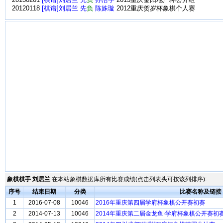
20130201
[棋谱]刘居兰 先
负
孙浩宇
2013重庆金阳地产杯公开组
20120118
[棋谱]刘居兰 先
负
陈姝璇
2012重庆贺岁杯象棋个人赛
象棋棋手 刘居兰
在本站象棋数据库所有比赛成绩(点击列表头可按该列排序):
序号
结束日期
分类
比赛名称及链接
1
2016-07-08
10046
2016年重庆第四届学府杯象棋公开赛初赛
2
2014-07-13
10046
2014年重庆第二届金龙鱼·学府杯象棋公开赛初