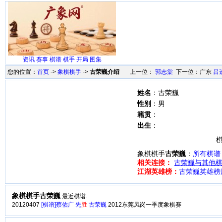
资讯
赛事
棋谱
棋手
开局
图集
您的位置：
首页
->
象棋棋手
->
古荣巍介绍
上一位：
郭志棠
下一位：广东
吕
姓名
：古荣巍
性别
：男
籍贯
：
出生
：
棋
象棋棋手
古荣巍
：
所有棋谱
相关连接：
古荣巍与其他棋
江湖英雄榜：
古荣巍英雄榜
象棋棋手古荣巍
最近棋谱:
20120407
[棋谱]蔡佑广 先
胜
古荣巍
2012东莞凤岗一季度象棋赛