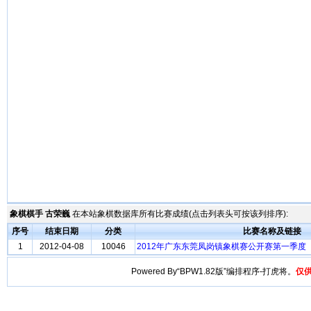
象棋棋手 古荣巍
在本站象棋数据库所有比赛成绩(点击列表头可按该列排序):
序号
结束日期
分类
比赛名称及链接
1
2012-04-08
10046
2012年广东东莞凤岗镇象棋赛公开赛第一季度
Powered By“BPW1.82版”编排程序-打虎将。
仅