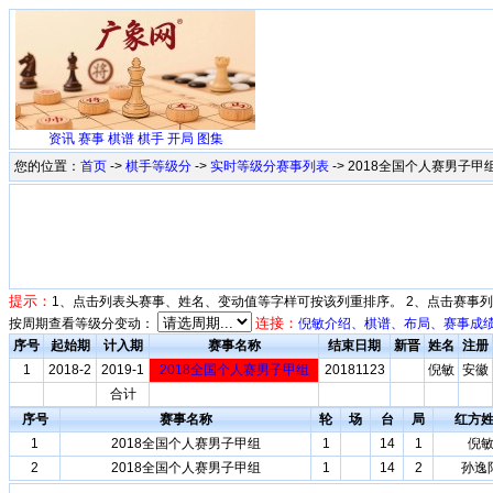
资讯
赛事
棋谱
棋手
开局
图集
您的位置：
首页
->
棋手等级分
->
实时等级分赛事列表
-> 2018全国个人赛男子甲
提示：
1、点击列表头赛事、姓名、变动值等字样可按该列重排序。 2、点击赛事
连接：
按周期查看等级分变动：
倪敏介绍、棋谱、布局、赛事成
序号
起始期
计入期
赛事名称
结束日期
新晋
姓名
注册
1
2018-2
2019-1
2018全国个人赛男子甲组
20181123
倪敏
安徽
合计
序号
赛事名称
轮
场
台
局
红方
1
2018全国个人赛男子甲组
1
14
1
倪
2
2018全国个人赛男子甲组
1
14
2
孙逸