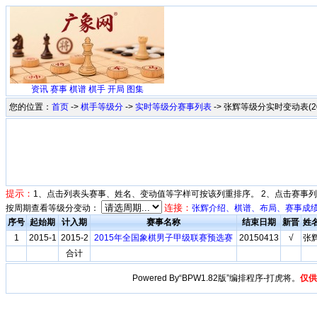
资讯
赛事
棋谱
棋手
开局
图集
您的位置：
首页
->
棋手等级分
->
实时等级分赛事列表
-> 张辉等级分实时变动表(201
提示：
1、点击列表头赛事、姓名、变动值等字样可按该列重排序。 2、点击赛事
连接：
按周期查看等级分变动：
张辉介绍、棋谱、布局、赛事成
序号
起始期
计入期
赛事名称
结束日期
新晋
姓
1
2015-1
2015-2
2015年全国象棋男子甲级联赛预选赛
20150413
√
张
合计
Powered By“BPW1.82版”编排程序-打虎将。
仅供