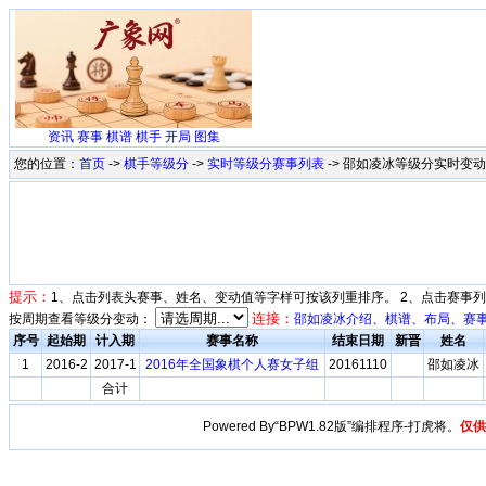
资讯
赛事
棋谱
棋手
开局
图集
您的位置：
首页
->
棋手等级分
->
实时等级分赛事列表
-> 邵如凌冰等级分实时变动表(
提示：
1、点击列表头赛事、姓名、变动值等字样可按该列重排序。 2、点击赛事
连接：
按周期查看等级分变动：
邵如凌冰介绍、棋谱、布局、赛
序号
起始期
计入期
赛事名称
结束日期
新晋
姓名
1
2016-2
2017-1
2016年全国象棋个人赛女子组
20161110
邵如凌冰
合计
Powered By“BPW1.82版”编排程序-打虎将。
仅供